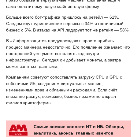
право создавать виртуальные машины, компания ещё и
сама оплатит ему новую майнинговую ферму.
Больше всего бот-трафика пришлось на ретейл — 61%.
Следом идут туристические сервисы с 34% и гостиничный
бизнес с 5%. В атаках на API лидирует тот же ретейл — 58%.
В «Информзащите» предупреждают: просто прибить
процесс майнера недостаточно. Его появление означает, что
посторонний уже умеет выполнять код внутри
инфраструктуры. Сегодня он добывает монеты, а завтра
может заняться данными.
Компаниям советуют сопоставлять загрузку CPU и GPU с
событиями ИБ, созданием виртуальных машин,
изменениями прав и облачными расходами. Если счёт
внезапно распух, возможно, бизнес незаметно открыл
филиал криптофермы.
Самые свежие новости ИТ и ИБ. Обзоры,
аналитика, анонсы главных ивентов