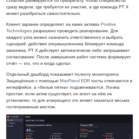
События ранжируются по приоритету, чтобы специалисты
сразу видели, где требуется их участие, а где команда PT X
может разобраться самостоятельно.
Клиент заранее определяет, на каких активах
Positive
Technologies
разрешено проводить реагирование. Для
каждого узла можно назначить ответственного и выбрать
сценарий: действия злоумышленника блокирует команда
заказчика, PT X действует автоматически либо запрашивает
согласование. После завершения работ система формирует
отчёт — кто, что и когда сделал.
Отдельный дашборд показывает полноту мониторинга.
Защищённые с помощью
MaxPatrol EDR
хосты отмечаются в
интерфейсе, а «белые пятна» подсвечиваются. Логика
простая: если актив существует, но агент на нём не
установлен, то для атакующего это может оказаться весьма
гостеприимным местом.