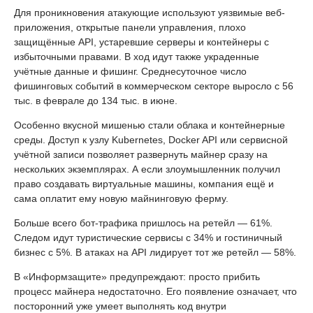
Для проникновения атакующие используют уязвимые веб-
приложения, открытые панели управления, плохо
защищённые API, устаревшие серверы и контейнеры с
избыточными правами. В ход идут также украденные
учётные данные и фишинг. Среднесуточное число
фишинговых событий в коммерческом секторе выросло с 56
тыс. в феврале до 134 тыс. в июне.
Особенно вкусной мишенью стали облака и контейнерные
среды. Доступ к узлу Kubernetes, Docker API или сервисной
учётной записи позволяет развернуть майнер сразу на
нескольких экземплярах. А если злоумышленник получил
право создавать виртуальные машины, компания ещё и
сама оплатит ему новую майнинговую ферму.
Больше всего бот-трафика пришлось на ретейл — 61%.
Следом идут туристические сервисы с 34% и гостиничный
бизнес с 5%. В атаках на API лидирует тот же ретейл — 58%.
В «Информзащите» предупреждают: просто прибить
процесс майнера недостаточно. Его появление означает, что
посторонний уже умеет выполнять код внутри