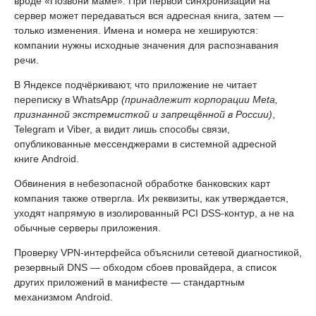
вроде «Позвони маме». При первой синхронизации на
сервер может передаваться вся адресная книга, затем —
только изменения. Имена и номера не хешируются:
компании нужны исходные значения для распознавания
речи.
В Яндексе подчёркивают, что приложение не читает
переписку в WhatsApp
(принадлежит корпорации Meta,
признанной экстремисткой и запрещённой в России)
,
Telegram и Viber, а видит лишь способы связи,
опубликованные мессенджерами в системной адресной
книге Android.
Обвинения в небезопасной обработке банковских карт
компания также отвергла. Их реквизиты, как утверждается,
уходят напрямую в изолированный PCI DSS-контур, а не на
обычные серверы приложения.
Проверку VPN-интерфейса объяснили сетевой диагностикой,
резервный DNS — обходом сбоев провайдера, а список
других приложений в манифесте — стандартным
механизмом Android.