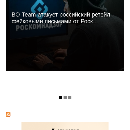
BO Team атакует российский ретейл
фейковыми письмами от Роск...