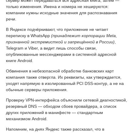
сервер может передаваться вся адресная книга, затем —
только изменения. Имена и номера не хешируются:
компании нужны исходные значения для распознавания
речи.
В Яндексе подчёркивают, что приложение не читает
переписку в WhatsApp
(принадлежит корпорации Meta,
признанной экстремисткой и запрещённой в России)
,
Telegram и Viber, а видит лишь способы связи,
опубликованные мессенджерами в системной адресной
книге Android.
Обвинения в небезопасной обработке банковских карт
компания также отвергла. Их реквизиты, как утверждается,
уходят напрямую в изолированный PCI DSS-контур, а не на
обычные серверы приложения.
Проверку VPN-интерфейса объяснили сетевой диагностикой,
резервный DNS — обходом сбоев провайдера, а список
других приложений в манифесте — стандартным
механизмом Android.
Напомним, на днях Яндекс также рассказал, что в