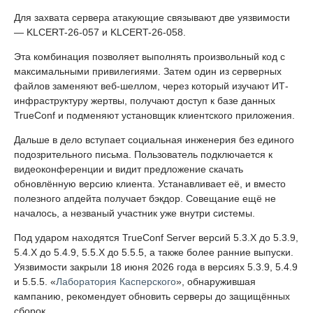
Для захвата сервера атакующие связывают две уязвимости
— KLCERT-26-057 и KLCERT-26-058.
Эта комбинация позволяет выполнять произвольный код с
максимальными привилегиями. Затем один из серверных
файлов заменяют веб-шеллом, через который изучают ИТ-
инфраструктуру жертвы, получают доступ к базе данных
TrueConf и подменяют установщик клиентского приложения.
Дальше в дело вступает социальная инженерия без единого
подозрительного письма. Пользователь подключается к
видеоконференции и видит предложение скачать
обновлённую версию клиента. Устанавливает её, и вместо
полезного апдейта получает бэкдор. Совещание ещё не
началось, а незваный участник уже внутри системы.
Под ударом находятся TrueConf Server версий 5.3.X до 5.3.9,
5.4.X до 5.4.9, 5.5.X до 5.5.5, а также более ранние выпуски.
Уязвимости закрыли 18 июня 2026 года в версиях 5.3.9, 5.4.9
и 5.5.5. «
Лаборатория Касперского
», обнаружившая
кампанию, рекомендует обновить серверы до защищённых
сборок.