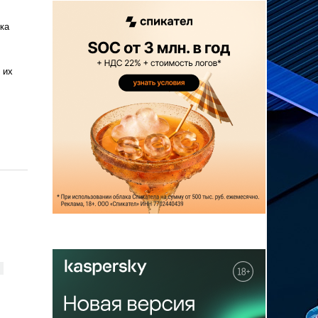
ка
 их