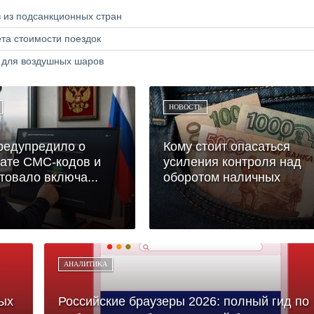
в из подсанкционных стран
та стоимости поездок
а для воздушных шаров
НОВОСТЬ
редупредило о
Кому стоит опасаться
ате СМС-кодов и
усиления контроля над
товало включа...
оборотом наличных
АНАЛИТИКА
ых
Российские браузеры 2026: полный гид по