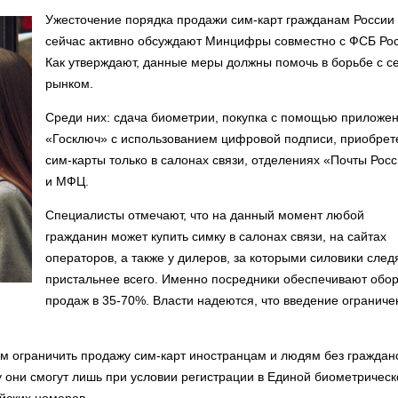
Ужесточение порядка продажи сим-карт гражданам России
сейчас активно обсуждают Минцифры совместно с ФСБ Рос
Как утверждают, данные меры должны помочь в борьбе с 
рынком.
Среди них: сдача биометрии, покупка с помощью приложе
«Госключ» с использованием цифровой подписи, приобрет
сим-карты только в салонах связи, отделениях «Почты Рос
и МФЦ.
Специалисты отмечают, что на данный момент любой
гражданин может купить симку в салонах связи, на сайтах
операторов, а также у дилеров, за которыми силовики след
пристальнее всего. Именно посредники обеспечивают обо
продаж в 35-70%. Власти надеются, что введение ограниче
 ограничить продажу сим-карт иностранцам и людям без гражданс
у они смогут лишь при условии регистрации в Единой биометрическ