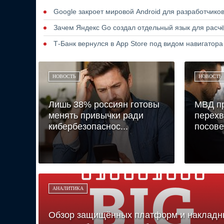
Google закроет мировой Android для разработчико
Зачем Яндекс Go создал отдельный язык для расчё
Т-Банк вернулся в App Store под видом навигатор
НОВОСТЬ
НОВОСТЬ
Лишь 38% россиян готовы
МВД п
менять привычки ради
перехв
кибербезопаснос...
посове
АНАЛИТИКА
Обзор защищённых платформ и накладн