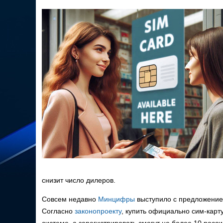
снизит число дилеров.
Совсем недавно
Минцифры
выступило с предложением
Согласно
законопроекту
, купить официально сим-карт