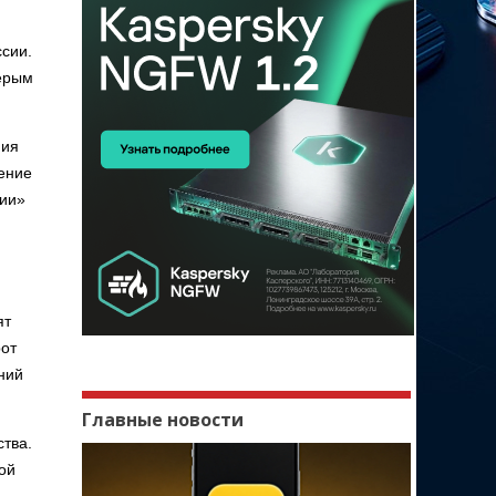
сии.
серым
ния
ение
сии»
ят
рот
ний
Главные новости
тва.
ой