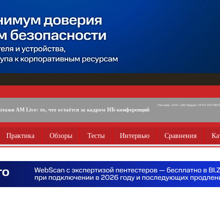
Реклама. ООО «АМ Медиа» ОГРН 1077746725
ртажи AM Live: то, что остаётся за кадром ИБ-конференций
Практика
Обзоры
Тесты
Интервью
Сравнения
Ка