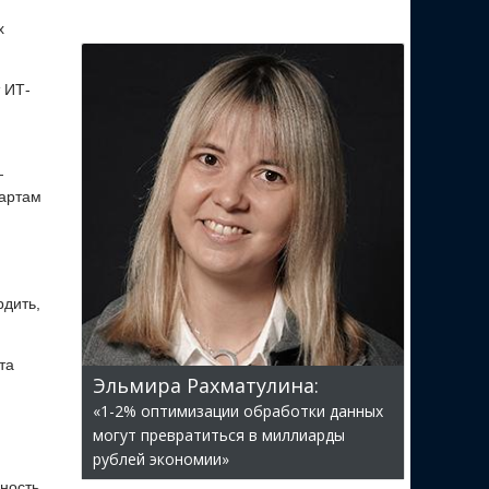
х
 ИТ-
—
дартам
рдить,
та
Эльмира Рахматулина:
«1-2% оптимизации обработки данных
могут превратиться в миллиарды
рублей экономии»
вность