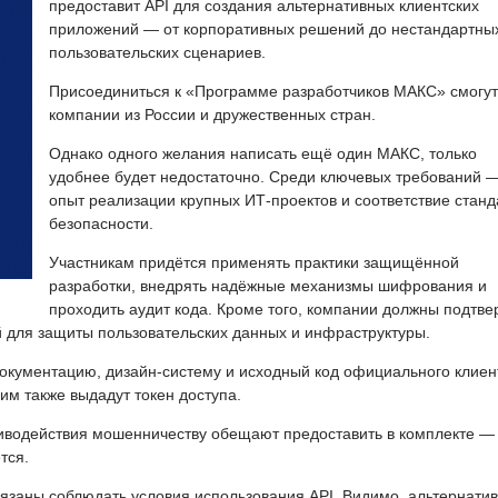
предоставит API для создания альтернативных клиентских
приложений — от корпоративных решений до нестандартны
пользовательских сценариев.
Присоединиться к «Программе разработчиков МАКС» смогут
компании из России и дружественных стран.
Однако одного желания написать ещё один МАКС, только
удобнее будет недостаточно. Среди ключевых требований 
опыт реализации крупных ИТ-проектов и соответствие стан
безопасности.
Участникам придётся применять практики защищённой
разработки, внедрять надёжные механизмы шифрования и
проходить аудит кода. Кроме того, компании должны подтве
й для защиты пользовательских данных и инфраструктуры.
окументацию, дизайн-систему и исходный код официального клиен
м также выдадут токен доступа.
иводействия мошенничеству обещают предоставить в комплекте —
тся.
бязаны соблюдать условия использования API. Видимо, альтернати