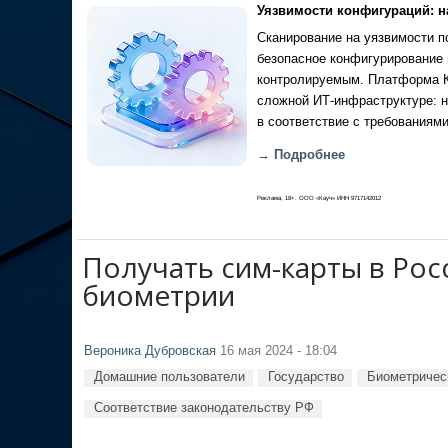
Уязвимости конфигураций: н
Сканирование на уязвимости по
безопасное конфигурирование 
контролируемым. Платформа Ка
сложной ИТ-инфраструктуре: н
в соответствие с требованиями
→ Подробнее
Реклама, 18+. ООО «Кауч» ИНН 9717142012
Получать сим-карты в Рос
биометрии
Вероника Дубровская
16 мая 2024 - 18:04
Домашние пользователи
Государство
Биометричес
Соответствие законодательству РФ