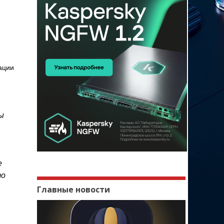
ации
ы
е
то
Главные новости