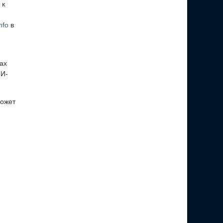
 к
nfo
в
ах
ИИ-
может