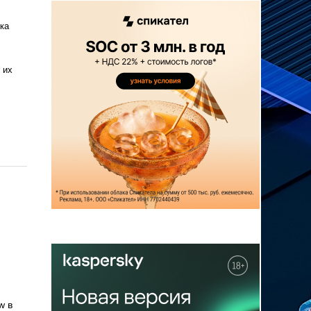
ка
 их
w в