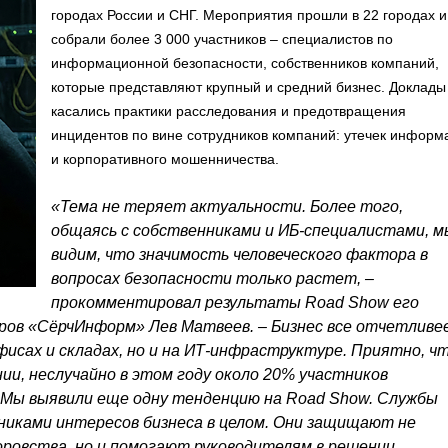
городах России и СНГ. Мероприятия прошли в 22 городах и
собрали более 3 000 участников – специалистов по
информационной безопасности, собственников компаний,
которые представляют крупный и средний бизнес. Доклады
касались практики расследования и предотвращения
инцидентов по вине сотрудников компаний: утечек информ
и корпоративного мошенничества.
«Тема не теряет актуальности. Более того,
общаясь с собственниками и ИБ-специалистами, м
видим, что значимость человеческого фактора в
вопросах безопасности только растет, –
прокомментировал результаты Road Show его
ров «СёрчИнформ» Лев Матвеев. – Бизнес все отчетливе
фисах и складах, но и на ИТ-инфраструктуре. Приятно, ч
ии, неслучайно в этом году около 20% участников
 Мы выявили еще одну тенденцию на Road Show. Службы
иками интересов бизнеса в целом. Они защищают не
оровства, но и помогают руководителям в решении