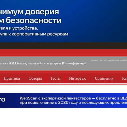
Реклама. ООО «АМ Медиа» ОГРН 1077746725
ртажи AM Live: то, что остаётся за кадром ИБ-конференций
Практика
Обзоры
Тесты
Интервью
Сравнения
Ка