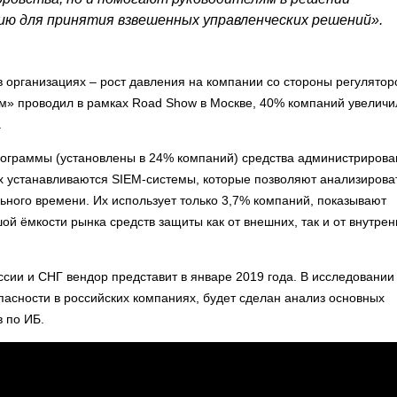
ю для принятия взвешенных управленческих решений».
организациях – рост давления на компании со стороны регулятор
м» проводил в рамках Road Show в Москве, 40% компаний увеличи
.
программы (установлены в 24% компаний) средства администриров
иях устанавливаются SIEM-системы, которые позволяют анализирова
ьного времени. Их использует только 3,7% компаний, показывают
й ёмкости рынка средств защиты как от внешних, так и от внутрен
сии и СНГ вендор представит в январе 2019 года. В исследовании
асности в российских компаниях, будет сделан анализ основных
в по ИБ.