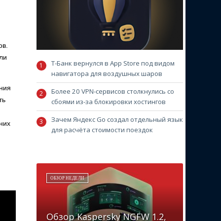
ов.
ли
Т-Банк вернулся в App Store под видом
навигатора для воздушных шаров
ания
Более 20 VPN-сервисов столкнулись со
ть
сбоями из-за блокировки хостингов
Зачем Яндекс Go создал отдельный язык
них
для расчёта стоимости поездок
ОБЗОР НЕДЕЛИ
Обзор Kaspersky NGFW 1.2,