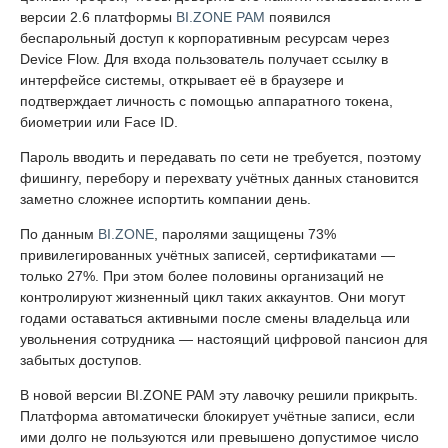
версии 2.6 платформы
BI.ZONE PAM
появился
беспарольный доступ к корпоративным ресурсам через
Device Flow. Для входа пользователь получает ссылку в
интерфейсе системы, открывает её в браузере и
подтверждает личность с помощью аппаратного токена,
биометрии или Face ID.
Пароль вводить и передавать по сети не требуется, поэтому
фишингу, перебору и перехвату учётных данных становится
заметно сложнее испортить компании день.
По данным
BI.ZONE
, паролями защищены 73%
привилегированных учётных записей, сертификатами —
только 27%. При этом более половины организаций не
контролируют жизненный цикл таких аккаунтов. Они могут
годами оставаться активными после смены владельца или
увольнения сотрудника — настоящий цифровой пансион для
забытых доступов.
В новой версии BI.ZONE PAM эту лавочку решили прикрыть.
Платформа автоматически блокирует учётные записи, если
ими долго не пользуются или превышено допустимое число