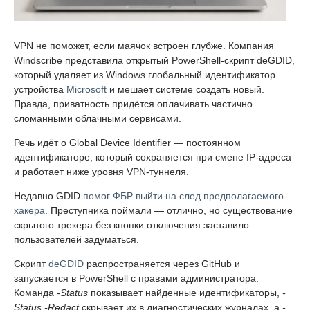
VPN не поможет, если маячок встроен глубже. Компания
Windscribe представила открытый PowerShell-скрипт deGDID,
который удаляет из Windows глобальный идентификатор
устройства
Microsoft
и мешает системе создать новый.
Правда, приватность придётся оплачивать частично
сломанными облачными сервисами.
Речь идёт о Global Device Identifier — постоянном
идентификаторе, который сохраняется при смене IP-адреса
и работает ниже уровня VPN-туннеля.
Недавно GDID
помог ФБР выйти на след предполагаемого
хакера
. Преступника поймали — отлично, но существование
скрытого трекера без кнопки отключения заставило
пользователей задуматься.
Скрипт
deGDID
распространяется через GitHub и
запускается в PowerShell с правами администратора.
Команда
-Status
показывает найденные идентификаторы,
-
Status -Redact
скрывает их в диагностических журналах, а
-