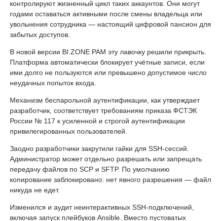
контролируют жизненный цикл таких аккаунтов. Они могут
годами оставаться активными после смены владельца или
увольнения сотрудника — настоящий цифровой пансион для
забытых доступов.
В новой версии BI.ZONE PAM эту лавочку решили прикрыть.
Платформа автоматически блокирует учётные записи, если
ими долго не пользуются или превышено допустимое число
неудачных попыток входа.
Механизм беспарольной аутентификации, как утверждает
разработчик, соответствует требованиям приказа ФСТЭК
России № 117 к усиленной и строгой аутентификации
привилегированных пользователей.
Заодно разработчики закрутили гайки для SSH-сессий.
Администратор может отдельно разрешать или запрещать
передачу файлов по SCP и SFTP. По умолчанию
копирование заблокировано: нет явного разрешения — файл
никуда не едет.
Изменился и аудит неинтерактивных SSH-подключений,
включая запуск плейбуков Ansible. Вместо пустоватых