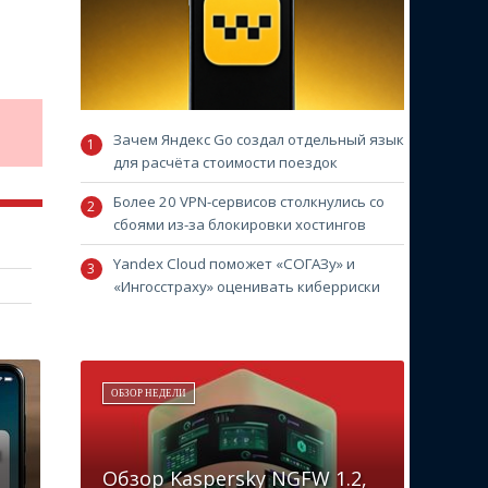
Зачем Яндекс Go создал отдельный язык
для расчёта стоимости поездок
Более 20 VPN-сервисов столкнулись со
сбоями из-за блокировки хостингов
Yandex Cloud поможет «СОГАЗу» и
«Ингосстраху» оценивать киберриски
ОБЗОР НЕДЕЛИ
и
Обзор Kaspersky NGFW 1.2,