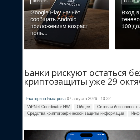
НОВОСТЬ
НОВОСТЬ
Google Play начнёт
Вход в
сообщать Android-
тенево
приложениям возраст
100 до
поль...
Банки рискуют остаться б
криптозащиты уже 29 октя
Екатерина Быстрова
07 августа 2026 - 10:32
ViPNet Coordinator HW
Общее
Сетевая безопасность
Средства криптографической защиты информации
Инф