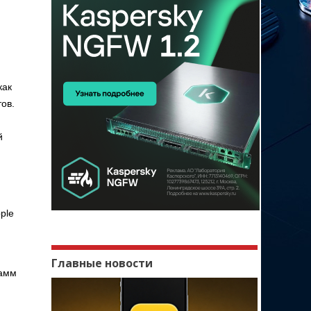
как
ов.
й
ple
Главные новости
рамм