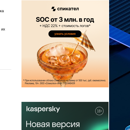
ка
 их