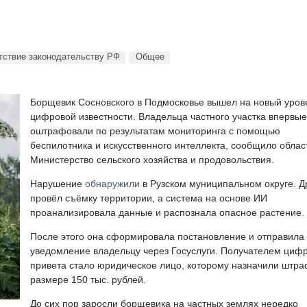
тствие законодательству РФ
Общее
Борщевик Сосновского в Подмосковье вышел на новый уров
цифровой известности. Владельца частного участка впервые
оштрафовали по результатам мониторинга с помощью
беспилотника и искусственного интеллекта, сообщило облас
Министерство сельского хозяйства и продовольствия.
Нарушение
обнаружили
в Рузском муниципальном округе. Д
провёл съёмку территории, а система на основе ИИ
проанализировала данные и распознала опасное растение.
После этого она сформировала постановление и отправила
уведомление владельцу через Госуслуги. Получателем циф
привета стало юридическое лицо, которому назначили штра
размере 150 тыс. рублей.
До сих пор заросли борщевика на частных землях нередко