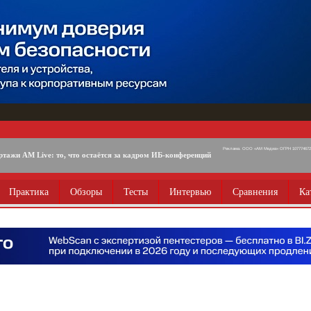
Реклама. ООО «АМ Медиа» ОГРН 1077746725
ртажи AM Live: то, что остаётся за кадром ИБ-конференций
Практика
Обзоры
Тесты
Интервью
Сравнения
Ка