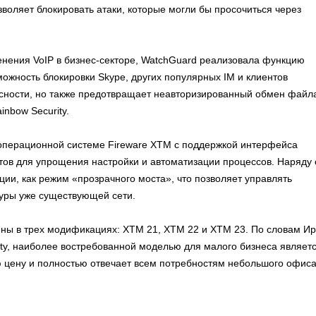
воляет блокировать атаки, которые могли бы просочиться через
нения VoIP в бизнес-секторе, WatchGuard реализовала функцию
можность блокировки Skype, других популярных IM и клиентов
асности, но также предотвращает неавторизированный обмен файл
nbow Security.
 операционной системе Fireware XTM с поддержкой интерфейса
тов для упрощения настройки и автоматизации процессов. Наряду 
ии, как режим «прозрачного моста», что позволяет управлять
уры уже существующей сети.
ны в трех модификациях: XTM 21, XTM 22 и XTM 23. По словам И
ty, наиболее востребованной моделью для малого бизнеса являет
ую цену и полностью отвечает всем потребностям небольшого офиса