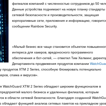
филиалов компаний с численностью сотрудников до 50 чел
Данные устройства поднимают на новую планку стандарты
сетевой безопасности и производительности, защищая
корпоративные сети, приложения и информацию, говоритс
сообщении Rainbow Security.
«Малый бизнес все чаще становится объектом повышенно
интереса для хакеров, вредоносного программного
обеспечения и бот-сетей, — отметил Тим Хелминг, директо
Департамента продвижения продуктов компании
WatchGua
у продуктов XTM 2 Series, способную блокировать потенциально
еров, спама и вирусов».
ия WatchGuard XTM 2 Series обладают широким функционалом в
 предприятий малого бизнеса и удаленных филиалов, которым
к в области сетевой безопасности. Благодаря созданной WatchGu
s обладают функцией анализа сетевых пакетов на прикладном уро