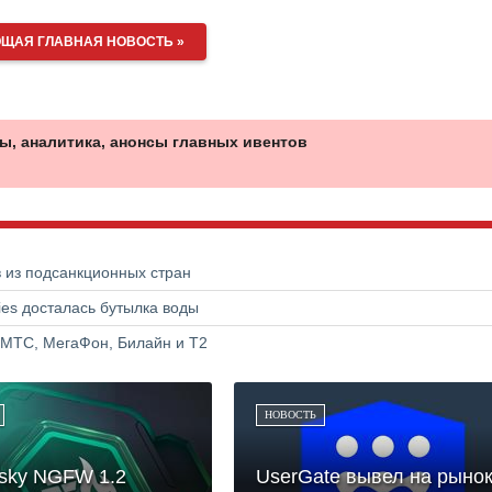
ЩАЯ ГЛАВНАЯ НОВОСТЬ »
ы, аналитика, анонсы главных ивентов
в из подсанкционных стран
ries досталась бутылка воды
 МТС, МегаФон, Билайн и Т2
НОВОСТЬ
sky NGFW 1.2
UserGate вывел на рыно