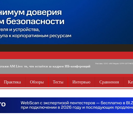
Реклама. ООО «АМ Медиа» ОГРН 1077746725
ртажи AM Live: то, что остаётся за кадром ИБ-конференций
Практика
Обзоры
Тесты
Интервью
Сравнения
Ка