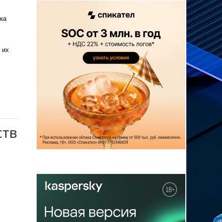
ка
 их
ств