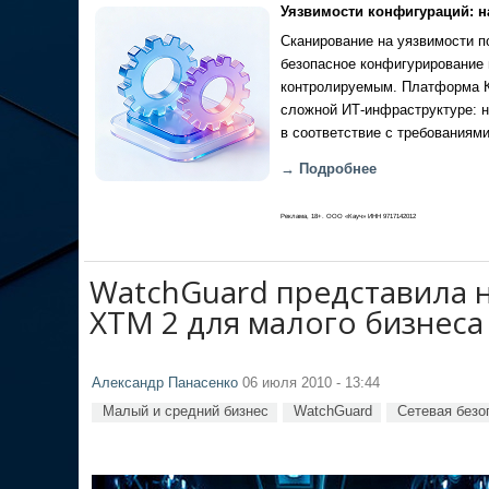
Уязвимости конфигураций: н
Сканирование на уязвимости по
безопасное конфигурирование 
контролируемым. Платформа Ка
сложной ИТ-инфраструктуре: н
в соответствие с требованиями
→ Подробнее
Реклама, 18+. ООО «Кауч» ИНН 9717142012
WatchGuard представила 
XTM 2 для малого бизнеса
Александр Панасенко
06 июля 2010 - 13:44
Малый и средний бизнес
WatchGuard
Сетевая безо