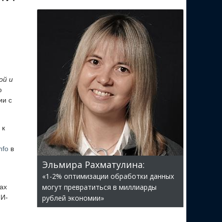
ой и
ю
ии с
 к
nfo
в
Эльмира Рахматулина:
«1-2% оптимизации обработки данных
могут превратиться в миллиарды
ах
ИИ-
рублей экономии»