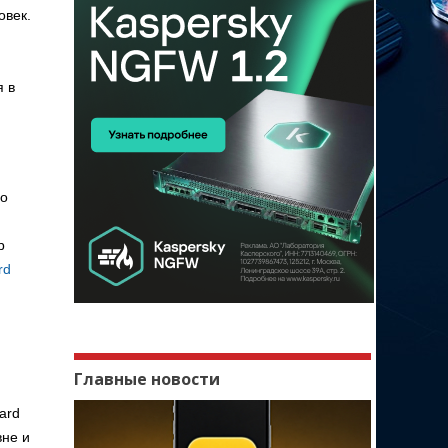
овек.
я в
го
р
rd
Главные новости
ard
вне и