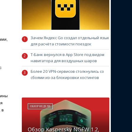
Зачем Яндекс Go создал отдельный язык
ами,
для расчёта стоимости поездок
Т-Банк вернулся в App Store под видом
навигатора для воздушных шаров
с
Более 20 VPN-сервисов столкнулись со
сбоями из-за блокировки хостингов
рины
ся
ОБЗОР НЕДЕЛИ
 в
Обзор Kaspersky NGFW 1.2,