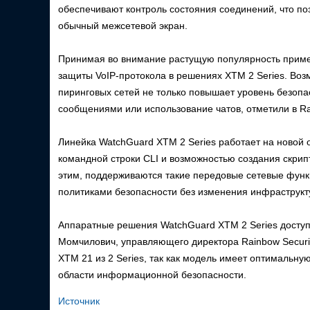
обеспечивают контроль состояния соединений, что поз
обычный межсетевой экран.
Принимая во внимание растущую популярность приме
защиты VoIP-протокола в решениях XTM 2 Series. Воз
пиринговых сетей не только повышает уровень безоп
сообщениями или использование чатов, отметили в Rai
Линейка WatchGuard XTM 2 Series работает на новой
командной строки CLI и возможностью создания скрип
этим, поддерживаются такие передовые сетевые функц
политиками безопасности без изменения инфраструкт
Аппаратные решения WatchGuard XTM 2 Series доступ
Момчилович, управляющего директора Rainbow Securi
XTM 21 из 2 Series, так как модель имеет оптимальн
области информационной безопасности.
Источник