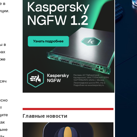
е в
уции.
ы в
рах
кже
сяч
ясно
т
щите
Главные новости
как
ныне
айт