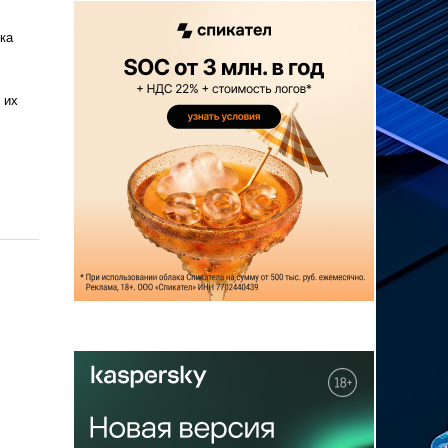
ка
 их