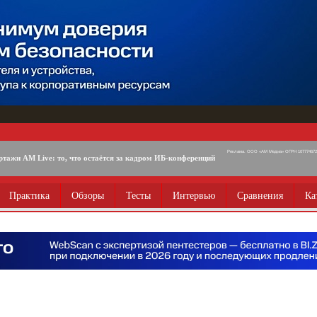
Реклама. ООО «АМ Медиа» ОГРН 1077746725
ртажи AM Live: то, что остаётся за кадром ИБ-конференций
Практика
Обзоры
Тесты
Интервью
Сравнения
Ка