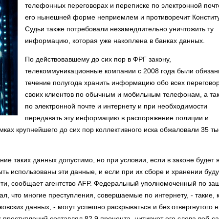
телефонных переговорах и переписке по электронной почт
его нынешней форме неприемлем и противоречит Констит
Судьи также потребовали незамедлительно уничтожить ту
информацию, которая уже накоплена в банках данных.
По действовавшему до сих пор в ФРГ закону,
телекоммуникационные компании с 2008 года были обязан
течение полугода хранить информацию обо всех перегово
своих клиентов по обычным и мобильным телефонам, а та
по электронной почте и интернету и при необходимости
передавать эту информацию в распоряжение полиции и
амках крупнейшего до сих пор коллективного иска обжаловали 35 ты
ние таких данных допустимо, но при условии, если в законе будет 
ыть использованы эти данные, и если при их сборе и хранении буду
сти, сообщает агентство AFP. Федеральный уполномоченный по за
, что многие преступления, совершаемые по интернету, - такие, 
овских данных, - могут успешно раскрываться и без отвергнутого 
х преступлений составлял 82,9 процента, цитирует его слова веб-с