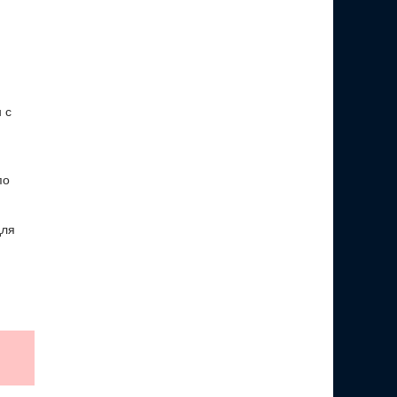
 с
по
для