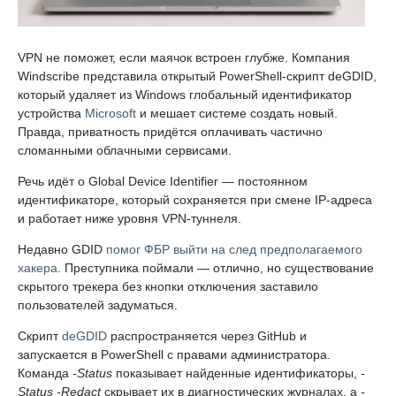
VPN не поможет, если маячок встроен глубже. Компания
Windscribe представила открытый PowerShell-скрипт deGDID,
который удаляет из Windows глобальный идентификатор
устройства
Microsoft
и мешает системе создать новый.
Правда, приватность придётся оплачивать частично
сломанными облачными сервисами.
Речь идёт о Global Device Identifier — постоянном
идентификаторе, который сохраняется при смене IP-адреса
и работает ниже уровня VPN-туннеля.
Недавно GDID
помог ФБР выйти на след предполагаемого
хакера
. Преступника поймали — отлично, но существование
скрытого трекера без кнопки отключения заставило
пользователей задуматься.
Скрипт
deGDID
распространяется через GitHub и
запускается в PowerShell с правами администратора.
Команда
-Status
показывает найденные идентификаторы,
-
Status -Redact
скрывает их в диагностических журналах, а
-