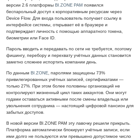
версии 2.6 платформы
BI.ZONE PAM
появился
беспарольный доступ к корпоративным ресурсам через
Device Flow. Для входа пользователь получает ссылку в
интерфейсе системы, открывает её в браузере и
подтверждает личность с помощью аппаратного токена,
биометрии или Face ID.
Пароль вводить и передавать по сети не требуется, поэтому
фишингу, перебору и перехвату учётных данных становится
заметно сложнее испортить компании день.
По данным
BI.ZONE
, паролями защищены 73%
привилегированных учётных записей, сертификатами —
только 27%. При этом более половины организаций не
контролируют жизненный цикл таких аккаунтов. Они могут
годами оставаться активными после смены владельца или
увольнения сотрудника — настоящий цифровой пансион для
забытых доступов.
В новой версии BI.ZONE PAM эту лавочку решили прикрыть.
Платформа автоматически блокирует учётные записи, если
ими долго не пользуются или превышено допустимое число