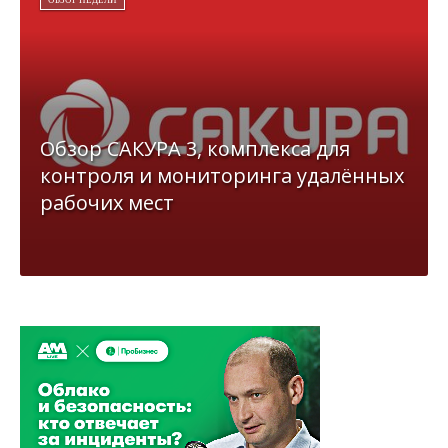
вполне прозрачный намёк: компания как минимум
застолбила площадки и варианты названия.
Идея мессенджера у Wildberries появилась не вчера. В июне
глава компании Татьяна Ким рассказывала, что сервис уже
тестируют сотрудники. В дальнейшем его планировалось
вывести сначала на российский, а затем и на зарубежные
рынки. Официальных подробностей о сроках и возможностях
продукта пока нет. «Коммерсантъ» направил запрос в
Wildberries & Russ.
Для компании такой поворот выглядит логично. Wildberries
располагает огромной аудиторией покупателей, продавцов,
курьеров и сотрудников — готовой социальной средой,
которую остаётся собрать в одном чате.
А дальше недалеко до звонков, платежей, каналов и прочих
функций, без которых современный мессенджер уже будто
бы и не мессенджер.
Финансовый запас для новых экспериментов тоже имеется.
Оборот РВБ в России в 2025 году вырос на 49%, до 6,1 трлн
рублей, а чистая прибыль — на 68%, до 175 млрд рублей. По