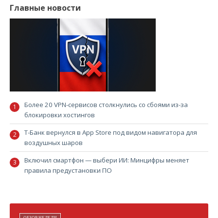
Wildberries зарегистрировал
десятки доменов для
мессенджера
Екатерина Быстрова
06 августа 2026 - 09:12
Общее
Wildberries, похоже, стало тесно в границах маркетплейса.
ООО «РВБ», объединяющее Wildberries и Russ,
зарегистрировало несколько десятков доменов, названия
которых указывают на подготовку собственного
мессенджера. Среди зарегистрированных адресов можно
найти wb-messenger.ru, chat-wb.ru и даже кириллический чат-
вб.рф.
Находку в базе «СПАРК-
Интерфакс
» обнаружил
«
Коммерсантъ
». Само по себе появление доменов ещё не
гарантирует скорого запуска сервиса, однако выглядит как