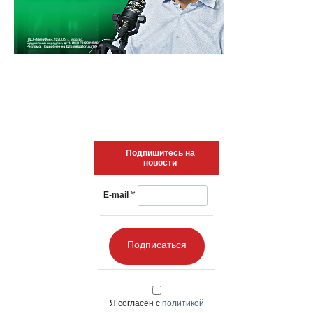
данным ФАС, ещё в начале 2024 года Wildberries занимал
47% российского рынка маркетплейсов.
Напомним, ранее также
проходила информация о
мессенджере «Молния»
, разрабатываемом компаниями
«Ред софт» и Passion и ориентированным на
международное взаимодействие.
Самые свежие новости ИТ и ИБ. Обзоры,
аналитика, анонсы главных ивентов
Подписывайтесь на телеграм-канал!
НОВОСТЬ
НОВОСТЬ
НОВОСТЬ