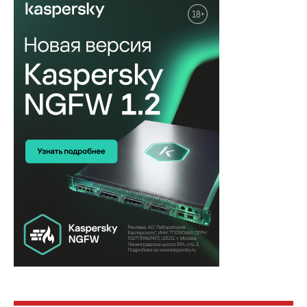
НОВОСТЬ
WhatsApp обещает защитить
юзернеймы от фейков, клонов и
моше...