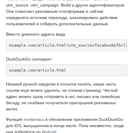
utm_source, utm_campaign, fbclid и других идентификаторов.
Они помогают рекламным платформам и сайтам
определять источник перехода, анализировать действия
пользователей и собирать дополнительные данные.
Вместо длинного адреса вида:
example.com/article.html?utm_source=facebook&fbclid=
DuckDuckGo скопирует:
example.com/article.html
Никакой ручной хирургии и попыток понять, какую часть
ссылки ещё можно удалить, не сломав страницу. Чистый
адрес можно сразу отправить в чат, письмо или семейную
беседу, не снабжая получателя пригоршней рекламных
меток.
Функция
появилась
в обновлении приложения DuckDuckGo
для iOS, выпущенном в конце июля. Пока неизвестно, когда
она доберётся до
Android
.