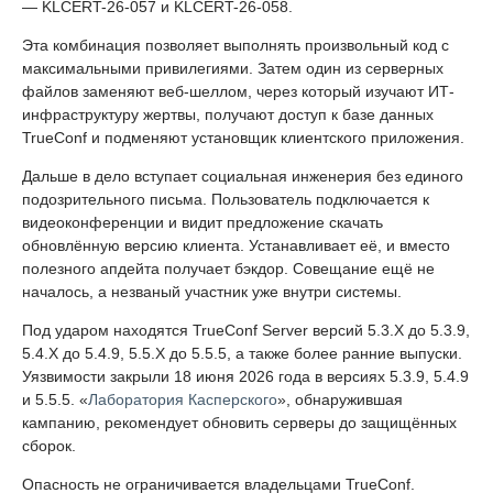
— KLCERT-26-057 и KLCERT-26-058.
Эта комбинация позволяет выполнять произвольный код с
максимальными привилегиями. Затем один из серверных
файлов заменяют веб-шеллом, через который изучают ИТ-
инфраструктуру жертвы, получают доступ к базе данных
TrueConf и подменяют установщик клиентского приложения.
Дальше в дело вступает социальная инженерия без единого
подозрительного письма. Пользователь подключается к
видеоконференции и видит предложение скачать
обновлённую версию клиента. Устанавливает её, и вместо
полезного апдейта получает бэкдор. Совещание ещё не
началось, а незваный участник уже внутри системы.
Под ударом находятся TrueConf Server версий 5.3.X до 5.3.9,
5.4.X до 5.4.9, 5.5.X до 5.5.5, а также более ранние выпуски.
Уязвимости закрыли 18 июня 2026 года в версиях 5.3.9, 5.4.9
и 5.5.5. «
Лаборатория Касперского
», обнаружившая
кампанию, рекомендует обновить серверы до защищённых
сборок.
Опасность не ограничивается владельцами TrueConf.