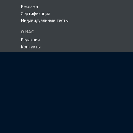
Реклама
Сертификация
Индивидуальные тесты
О НАС
Редакция
Контакты
Авторы
Прислать материал
Политика конфиденциальности
Свидетельство о регистрации СМИ ЭЛ № ФС 77 - 68398,
выдано федеральной службой по надзору в сфере
связи, информационных технологий и массовых
коммуникаций (Роскомнадзор) 27.01.2017
Разрешается частичное использование материалов на
других сайтах при наличии ссылки на источник.
Использование материалов сайта с полной копией
оригинала допускается только с письменного
разрешения администрации.
© ООО "АМ Медиа", 2005-2026. Все права защищены.