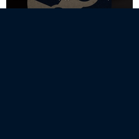
НОВОСТЬ
Холдинг Т1 ведет переговоры по
покупке части акций ГК Астра