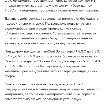
файлов заменяют веб-шеллом, через который изучают ИТ-
инфраструктуру жертвы, получают доступ к базе данных
TrueConf и подменяют установщик клиентского приложения.
Дальше в дело вступает социальная инженерия без единого
подозрительного письма. Пользователь подключается к
видеоконференции и видит предложение скачать
обновлённую версию клиента. Устанавливает её, и вместо
полезного апдейта получает бэкдор. Совещание ещё не
началось, а незваный участник уже внутри системы.
Под ударом находятся TrueConf Server версий 5.3.X до 5.3.9,
5.4.X до 5.4.9, 5.5.X до 5.5.5, а также более ранние выпуски.
Уязвимости закрыли 18 июня 2026 года в версиях 5.3.9, 5.4.9
и 5.5.5. «
Лаборатория Касперского
», обнаружившая
кампанию, рекомендует обновить серверы до защищённых
сборок.
Опасность не ограничивается владельцами TrueConf.
Сотрудник любой компании может получить приглашение от
контрагента, зайти на его скомпрометированный сервер и
самостоятельно скачать заражённый установщик.