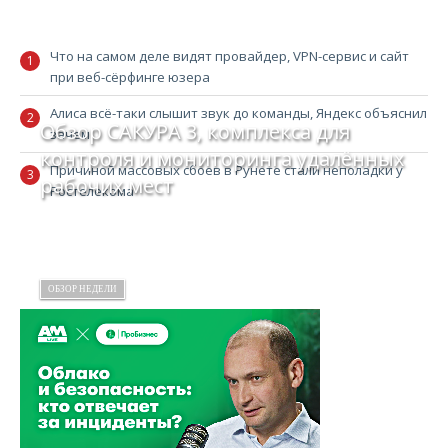
Что на самом деле видят провайдер, VPN-сервис и сайт
при веб-сёрфинге юзера
Алиса всё-таки слышит звук до команды, Яндекс объяснил
Обзор САКУРА 3, комплекса для
зачем
контроля и мониторинга удалённых
Причиной массовых сбоев в Рунете стали неполадки у
рабочих мест
Ростелекома
ОБЗОР НЕДЕЛИ