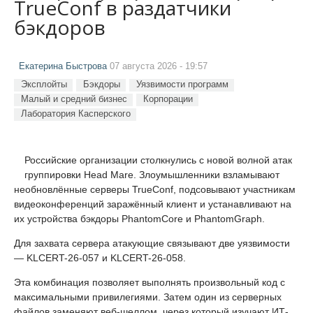
TrueConf в раздатчики
бэкдоров
Екатерина Быстрова
07 августа 2026 - 19:57
Эксплойты
Бэкдоры
Уязвимости программ
Малый и средний бизнес
Корпорации
Лаборатория Касперского
Российские организации столкнулись с новой волной атак
группировки Head Mare. Злоумышленники взламывают
необновлённые серверы TrueConf, подсовывают участникам
видеоконференций заражённый клиент и устанавливают на
их устройства бэкдоры PhantomCore и PhantomGraph.
Для захвата сервера атакующие связывают две уязвимости
— KLCERT-26-057 и KLCERT-26-058.
Эта комбинация позволяет выполнять произвольный код с
максимальными привилегиями. Затем один из серверных
файлов заменяют веб-шеллом, через который изучают ИТ-