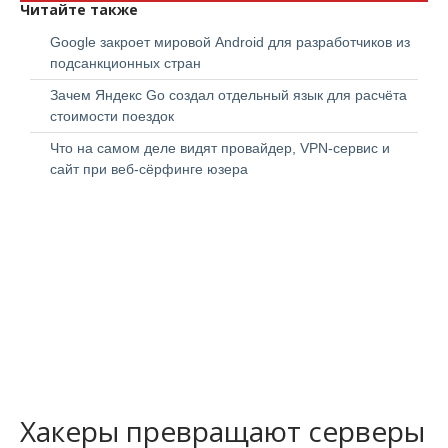
Читайте также
Google закроет мировой Android для разработчиков из
подсанкционных стран
Зачем Яндекс Go создал отдельный язык для расчёта
стоимости поездок
Что на самом деле видят провайдер, VPN-сервис и
сайт при веб-сёрфинге юзера
НОВОСТЬ
06 августа 2026
НОВОСТЬ
22 июля 2026
НОВОСТЬ
Детские смарт-часы оказались
АНАЛИТИКА
45% российских компаний внедряют
карманным шпионом для хакеров
АНАЛИТИКА
Уязвимость WinRE позволяет обойти
ИИ без бюджета на его защит...
Обзор защищённых платформ и
пароль BIOS и UEFI в Windo...
Российские браузеры 2026: полный гид
накладных средств безопасности
по выбору для работы и личной
больших данных
Хакеры превращают серверы
безопасности