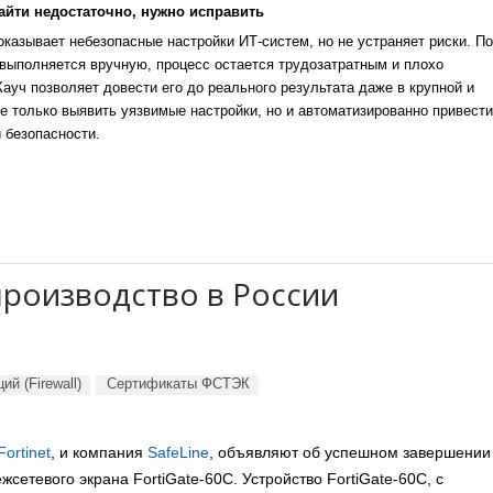
айти недостаточно, нужно исправить
казывает небезопасные настройки ИТ-систем, но не устраняет риски. По
выполняется вручную, процесс остается трудозатратным и плохо
уч позволяет довести его до реального результата даже в крупной и
е только выявить уязвимые настройки, но и автоматизированно привести
 безопасности.
производство в России
й (Firewall)
Сертификаты ФСТЭК
Fortinet
, и компания
SafeLine
, объявляют об успешном завершении
етевого экрана FortiGate-60C. Устройство FortiGate-60C, с