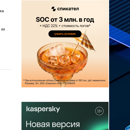
ка
 их