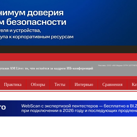
Реклама. ООО «АМ Медиа» ОГРН 1077746725
ртажи AM Live: то, что остаётся за кадром ИБ-конференций
Практика
Обзоры
Тесты
Интервью
Сравнения
Ка