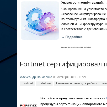
Уязвимости конфигураций: н
Сканирование на уязвимости по
безопасное конфигурирование 
контролируемым. Платформа Ка
сложной ИТ-инфраструктуре: н
в соответствие с требованиями
→ Подробнее
Реклама, 18+. ООО «Кауч» ИНН 9717142012
Fortinet сертифицировал 
Александр Панасенко
03 октября 2011 - 15:21
Fortinet
SafeLine
Сетевые экраны для рабочих станци
Российское представительство компании
процедуры сертификации аппаратного межс