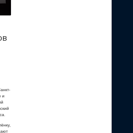
ов
анкт-
е и
ий
вский
са.
ёнку,
щают