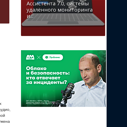
Ассистента 7.0, системы
удалённого мониторинга
и...
х
аудио,
ной
ужена