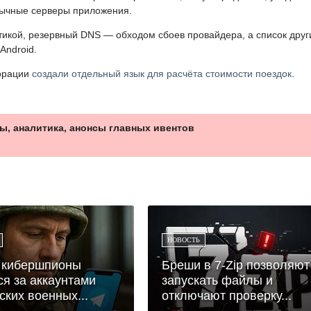
бычные серверы приложения.
икой, резервный DNS — обходом сбоев провайдера, а список друг
ndroid.
порации
создали отдельный язык для расчёта стоимости поездок
.
ы, аналитика, анонсы главных ивентов
НОВОСТЬ
 кибершпионы
Бреши в 7-Zip позволяют
ся за аккаунтами
запускать файлы и
ских военных...
отключают проверку...