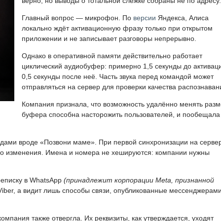
верно, но выводы о тотальной слежке собраны не по адресу.
Главный вопрос — микрофон. По
версии
Яндекса, Алиса
локально ждёт активационную фразу только при открытом
приложении и не записывает разговоры непрерывно.
Однако в оперативной памяти действительно работает
циклический аудиобуфер: примерно 1,5 секунды до активац
0,5 секунды после неё. Часть звука перед командой может
отправляться на сервер для проверки качества распознаван
Компания признала, что возможность удалённо менять раз
буфера способна насторожить пользователей, и пообещала
ндами вроде «Позвони маме». При первой синхронизации на серве
ько изменения. Имена и номера не хешируются: компании нужны
реписку в WhatsApp
(принадлежит корпорации Meta, признанной
 Viber, а видит лишь способы связи, опубликованные мессенджерами
омпания также отвергла. Их реквизиты, как утверждается, уходят