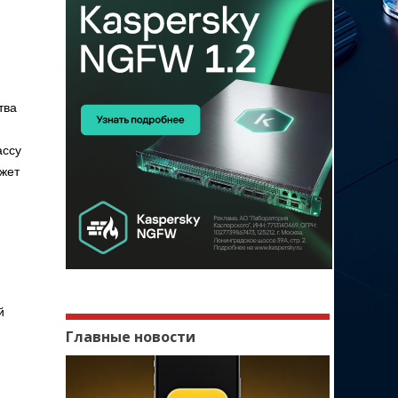
тва
ассу
жет
.
й
Главные новости