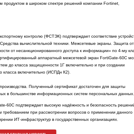
м продуктом в широком спектре решений компании Fortinet,
кспортному контролю (ФСТЭК) подтверждает соответствие устройс
«Средства вычислительной техники. Межсетевые экраны. Защита от
ости от несанкционированного доступа к информации» по 4-му кл
ертифицированный аппаратный межсетевой экран FortiGate-60C мо
стем до класса защищенности 1Г включительно и при создании
 класса включительно (ИСПДн К2).
производства. Полученный сертификат достаточен для защиты
ых в большинстве информационных систем персональных данных
ate-60С подтверждает высокую надёжность и безопасность решени
ным требованием при рассмотрении вопросов о применении данного
ирении ИТ-инфраструктур в государственных организациях.