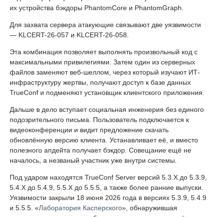
их устройства бэкдоры PhantomCore и PhantomGraph.
Для захвата сервера атакующие связывают две уязвимости
— KLCERT-26-057 и KLCERT-26-058.
Эта комбинация позволяет выполнять произвольный код с
максимальными привилегиями. Затем один из серверных
файлов заменяют веб-шеллом, через который изучают ИТ-
инфраструктуру жертвы, получают доступ к базе данных
TrueConf и подменяют установщик клиентского приложения.
Дальше в дело вступает социальная инженерия без единого
подозрительного письма. Пользователь подключается к
видеоконференции и видит предложение скачать
обновлённую версию клиента. Устанавливает её, и вместо
полезного апдейта получает бэкдор. Совещание ещё не
началось, а незваный участник уже внутри системы.
Под ударом находятся TrueConf Server версий 5.3.X до 5.3.9,
5.4.X до 5.4.9, 5.5.X до 5.5.5, а также более ранние выпуски.
Уязвимости закрыли 18 июня 2026 года в версиях 5.3.9, 5.4.9
и 5.5.5. «
Лаборатория Касперского
», обнаружившая