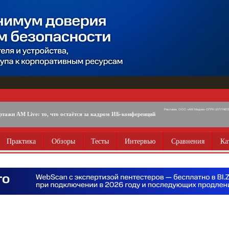
Реклама. ООО «АМ Медиа» ОГРН 1077746725
ртажи AM Live: то, что остаётся за кадром ИБ-конференций
Практика
Обзоры
Тесты
Интервью
Сравнения
Ка