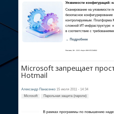
Уязвимости конфигураций: н
Сканирование на уязвимости по
безопасное конфигурирование 
контролируемым. Платформа Ка
сложной ИТ-инфраструктуре: н
в соответствие с требованиями
→ Подробнее
Реклама, 18+. ООО «Кауч» ИНН 9717142012
Microsoft запрещает прос
Hotmail
Александр Панасенко
15 июля 2011 - 14:34
Microsoft
Парольная защита (пароли)
В рамках программы по повышению надеж