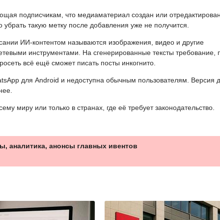
ющая подписчикам, что медиаматериал создан или отредактирован
 убрать такую метку после добавления уже не получится.
сании ИИ-контентом называются изображения, видео и другие
тевыми инструментами. На сгенерированные тексты требование, 
осеть всё ещё сможет писать посты инкогнито.
atsApp для Android и недоступна обычным пользователям. Версия 
нее.
ему миру или только в странах, где её требует законодательство.
ы, аналитика, анонсы главных ивентов