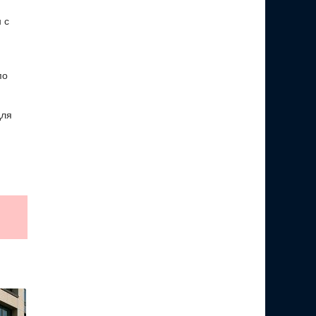
 с
по
для