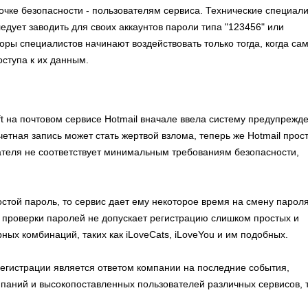
очке безопасности - пользователям сервиса. Технические специал
ледует заводить для своих аккаунтов пароли типа "123456" или
воры специалистов начинают воздействовать только тогда, когда са
оступа к их данным.
t на почтовом сервисе Hotmail вначале ввела систему предупрежд
четная запись может стать жертвой взлома, теперь же Hotmail прос
ателя не соответствует минимальным требованиям безопасности,
стой пароль, то сервис дает ему некоторое время на смену парол
ма проверки паролей не допускает регистрацию слишком простых и
ых комбинаций, таких как iLoveCats, iLoveYou и им подобных.
регистрации является ответом компании на последние события,
паний и высокопоставленных пользователей различных сервисов, 