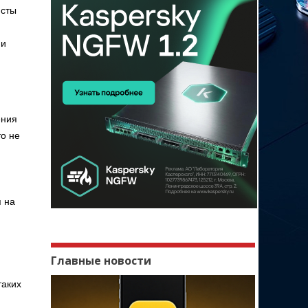
исты
ми
ения
то не
я на
Главные новости
таких