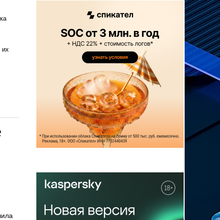
ка
 их
е
ила