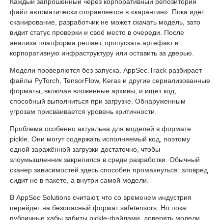
Каждый запрошенный через корпоративный репозиторий
файл автоматически отправляется в «карантин». Пока идёт
сканирование, разработчик не может скачать модель, зато
видит статус проверки и своё место в очереди. После
анализа платформа решает, пропускать артефакт в
корпоративную инфраструктуру или оставить за дверью.
Модели проверяются без запуска. AppSec.Track разбирает
файлы PyTorch, TensorFlow, Keras и другие сериализованные
форматы, включая вложенные архивы, и ищет код,
способный выполниться при загрузке. Обнаруженным
угрозам присваивается уровень критичности.
Проблема особенно актуальна для моделей в формате
pickle. Они могут содержать исполняемый код, поэтому
одной заражённой загрузки достаточно, чтобы
злоумышленник закрепился в среде разработки. Обычный
сканер зависимостей здесь способен промахнуться: зловред
сидит не в пакете, а внутри самой модели.
В AppSec Solutions считают, что со временем индустрия
перейдёт на безопасный формат safetensors. Но пока
публичные хабы забиты pickle-файлами, доверять модели