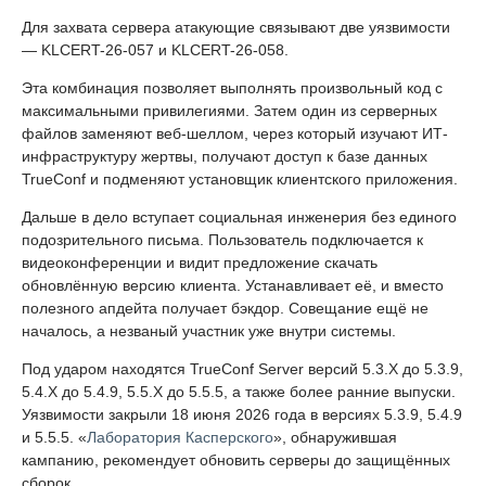
Для захвата сервера атакующие связывают две уязвимости
— KLCERT-26-057 и KLCERT-26-058.
Эта комбинация позволяет выполнять произвольный код с
максимальными привилегиями. Затем один из серверных
файлов заменяют веб-шеллом, через который изучают ИТ-
инфраструктуру жертвы, получают доступ к базе данных
TrueConf и подменяют установщик клиентского приложения.
Дальше в дело вступает социальная инженерия без единого
подозрительного письма. Пользователь подключается к
видеоконференции и видит предложение скачать
обновлённую версию клиента. Устанавливает её, и вместо
полезного апдейта получает бэкдор. Совещание ещё не
началось, а незваный участник уже внутри системы.
Под ударом находятся TrueConf Server версий 5.3.X до 5.3.9,
5.4.X до 5.4.9, 5.5.X до 5.5.5, а также более ранние выпуски.
Уязвимости закрыли 18 июня 2026 года в версиях 5.3.9, 5.4.9
и 5.5.5. «
Лаборатория Касперского
», обнаружившая
кампанию, рекомендует обновить серверы до защищённых
сборок.