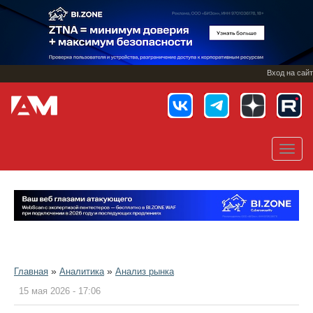
Перейти
к
основному
содержанию
Вход на сайт
Toggl
navig
»
»
Главная
Аналитика
Анализ рынка
15 мая 2026 - 17:06