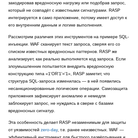
закодировав вредоносную нагрузку или подобрав запрос,
который не совпадёт с известными сигнатурами. RASP
интегрируется в само приложение, потому имеет доступ к
его внутренним данным и логике выполнения.
Рассмотрим различия этих инструментов на примере SQL-
инъекции. WAF сканирует текст запроса, сверяя его со
списком известных вредоносных паттернов. RASP же
анализирует, как реально выполняется код запроса. Если
злоумышленник попытается внедрить вредоносную
конструкцию типа «1'OR'1'='1», RASP заметит, что
структура SQL-запроса изменилась — в ней появились
несанкционированные логические операции. Самозащита
приложения зафиксирует аномалию и немедля
заблокирует запрос, не нуждаясь в сверке с базами
вредоносных сигнатур.
Эта особенность делает RASP незаменимым для защиты
от уязвимостей
zero-day
, т.е. ранее неизвестных. WAF —
эффективный инструмент для быстрого развёртывания и