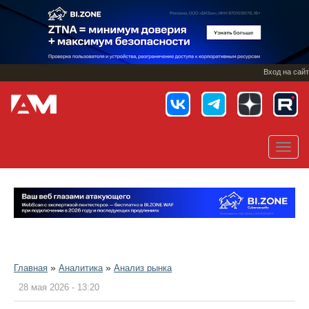
Перейти
к
основному
содержанию
Вход на сайт
Toggl
navig
»
»
Главная
Аналитика
Анализ рынка
28 мая 2026 - 13:20