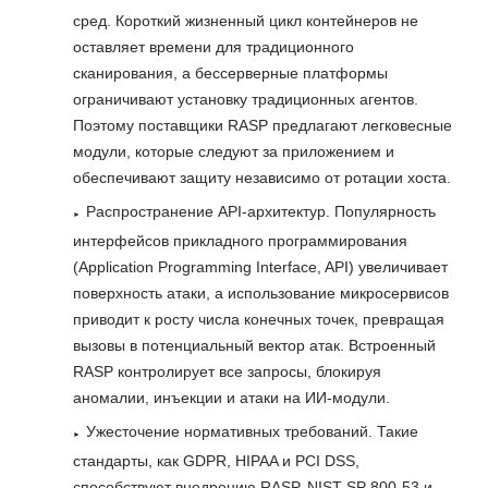
сред. Короткий жизненный цикл контейнеров не
оставляет времени для традиционного
сканирования, а бессерверные платформы
ограничивают установку традиционных агентов.
Поэтому поставщики RASP предлагают легковесные
модули, которые следуют за приложением и
обеспечивают защиту независимо от ротации хоста.
Распространение API-архитектур. Популярность
интерфейсов прикладного программирования
(Application Programming Interface, API) увеличивает
поверхность атаки, а использование микросервисов
приводит к росту числа конечных точек, превращая
вызовы в потенциальный вектор атак. Встроенный
RASP контролирует все запросы, блокируя
аномалии, инъекции и атаки на ИИ-модули.
Ужесточение нормативных требований. Такие
стандарты, как GDPR, HIPAA и PCI DSS,
способствуют внедрению RASP. NIST SP 800-53 и