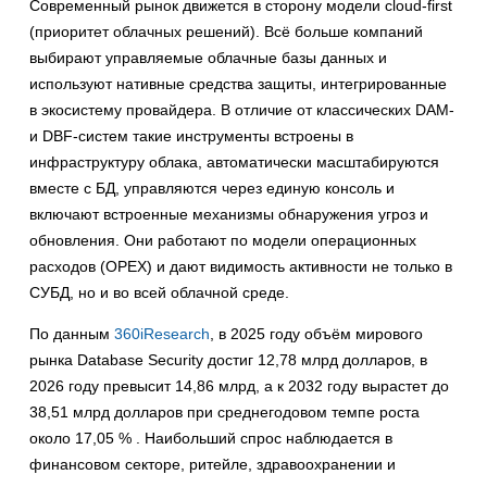
Современный рынок движется в сторону модели cloud‑first
(приоритет облачных решений). Всё больше компаний
выбирают управляемые облачные базы данных и
используют нативные средства защиты, интегрированные
в экосистему провайдера. В отличие от классических DAM-
и DBF-систем такие инструменты встроены в
инфраструктуру облака, автоматически масштабируются
вместе с БД, управляются через единую консоль и
включают встроенные механизмы обнаружения угроз и
обновления. Они работают по модели операционных
расходов (OPEX) и дают видимость активности не только в
СУБД, но и во всей облачной среде.
По данным
360iResearch
, в 2025 году объём мирового
рынка Database Security достиг 12,78 млрд долларов, в
2026 году превысит 14,86 млрд, а к 2032 году вырастет до
38,51 млрд долларов при среднегодовом темпе роста
около 17,05 % . Наибольший спрос наблюдается в
финансовом секторе, ритейле, здравоохранении и