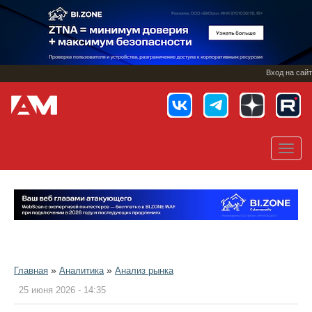
Перейти
к
основному
содержанию
Вход на сайт
Toggl
navig
»
»
Главная
Аналитика
Анализ рынка
25 июня 2026 - 14:35