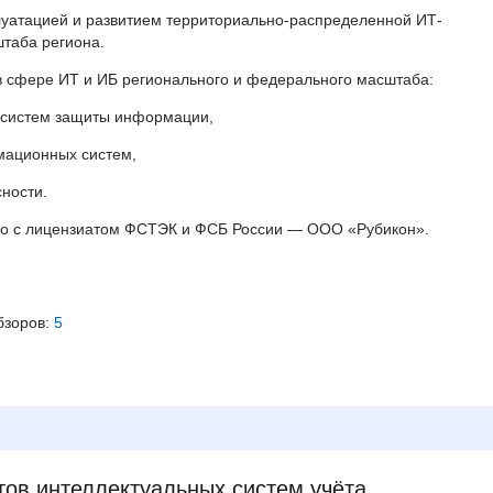
плуатацией и развитием территориально-распределенной ИТ-
таба региона.
 в сфере ИТ и ИБ регионального и федерального масштаба:
 систем защиты информации,
мационных систем,
ности.
но с лицензиатом ФСТЭК и ФСБ России — ООО «Рубикон».
бзоров:
5
тов интеллектуальных систем учёта