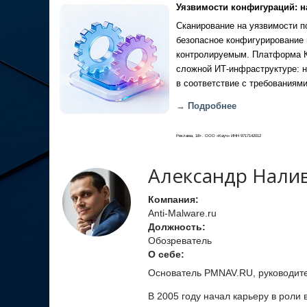
Уязвимости конфигураций: н
Сканирование на уязвимости по
безопасное конфигурирование 
контролируемым. Платформа Ка
сложной ИТ-инфраструктуре: н
в соответствие с требованиями
→ Подробнее
Реклама, 18+. ООО «Кауч» ИНН 9717142012
Александр Нали
Компания:
Anti-Malware.ru
Должность:
Обозреватель
О себе:
Основатель PMNAV.RU, руководите
В 2005 году начал карьеру в роли