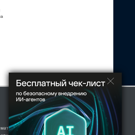
с
ма
 материал