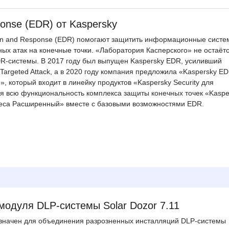
onse (EDR) от Kaspersky
ion and Response (EDR) помогают защитить информационные сист
ых атак на конечные точки. «Лаборатория Касперского» не остаётс
DR-системы. В 2017 году был выпущен Kaspersky EDR, усиливший
Targeted Attack, а в 2020 году компания предложила «Kaspersky E
, который входит в линейку продуктов «Kaspersky Security для
бя всю функциональность комплекса защиты конечных точек «Kaspe
знеса Расширенный» вместе с базовыми возможностями EDR.
 модуля DLP-системы Solar Dozor 7.11
азначен для объединения разрозненных инсталляций DLP-системы