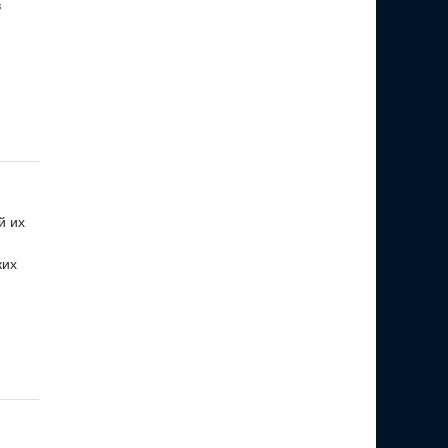
в
й их
ких