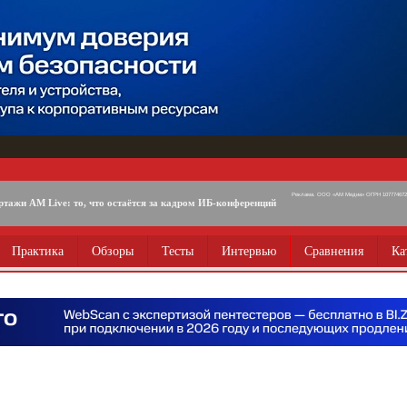
Реклама. ООО «АМ Медиа» ОГРН 1077746725
ртажи AM Live: то, что остаётся за кадром ИБ-конференций
Практика
Обзоры
Тесты
Интервью
Сравнения
Ка