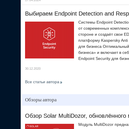
17.04.2024
Выбираем Endpoint Detection and Resp
Системы Endpoint Detect
от современных комплексн
стороне и создаёт свои E
платформу Kaspersky Anti 
для бизнеса Оптимальный»
бизнеса» и включает в се
Endpoint Security для би
30.12.2020
Все статьи автора
Обзоры автора
Обзор Solar MultiDozor, обновлённого
Модуль MultiDozor предн