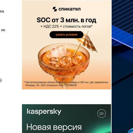
ка
 их
9