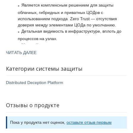
предполагающие, что атака прошла успешно (например, при
Является комплексным решением для защиты
подборе пароля — одна из попыток окажется удачной), в то
облачных, гибридных и приватных ЦОДов с
время как все действия, инструменты и эксплойты
использованием подхода Zero Trust — отсутствия
злоумышленника записываются и анализируются в
доверия между элементами ЦОДа по умолчанию.
полностью изолированной среде.
Детальная видимость в инфраструктуре, вплоть до
процессов на узлах.
Для снижения времени реагирования на инциденты
Мощный движок создания правил микросегментации
возможна интеграция с шлюзами безопасности Palo Alto
позволяет создавать политики за минуты.
Networks, Check Point, Cisco, чтобы заблокировать атаку, а
ЧИТАТЬ ДАЛЕЕ
Применение уникальной технологии обнаружения
также имеется возможность инициировать действия на
виртуальных машинах — приостановить, отключить или
атак с использованием интерактивных ловушек.
Категории системы защиты
сделать снимок, например, чтобы предотвратить
Возможность реагирования на инцидент из веб-
распространение ущерба от атак вымогателей.
интерфейса — инициирование приостановки,
Distributed Deception Platform
выключения или создания снимка виртуальной
машины.
Отзывы о продукте
Пока у продукта нет оценок,
оставьте отзыв первым