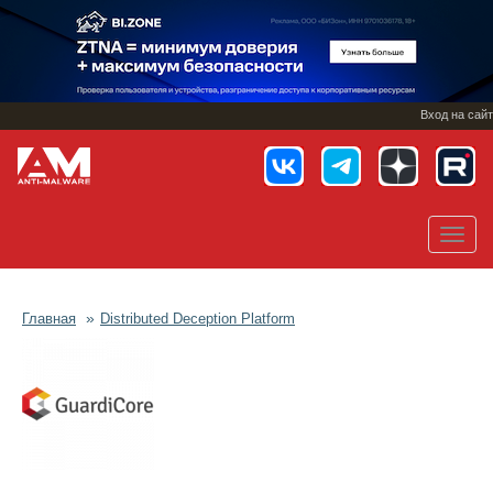
Перейти
к
основному
содержанию
Вход на сайт
Toggl
navig
Главная
Distributed Deception Platform