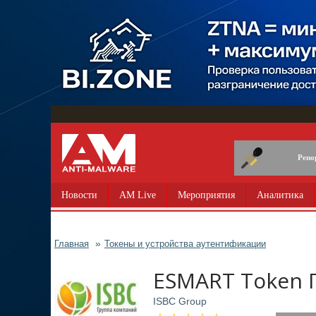
Перейти
к
основному
содержанию
Репо
Новости
AM Live
Мероприятия
Аналитика
Главная
Токены и устройства аутентификации
ESMART Token 
ISBC Group