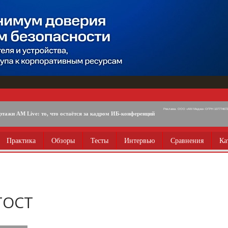
Реклама. ООО «АМ Медиа» ОГРН 1077746725
ртажи AM Live: то, что остаётся за кадром ИБ-конференций
Практика
Обзоры
Тесты
Интервью
Сравнения
Ка
ГОСТ