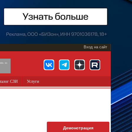
Вход на сайт
891, 18+
талог СЗИ
Услуги
Демонстрация