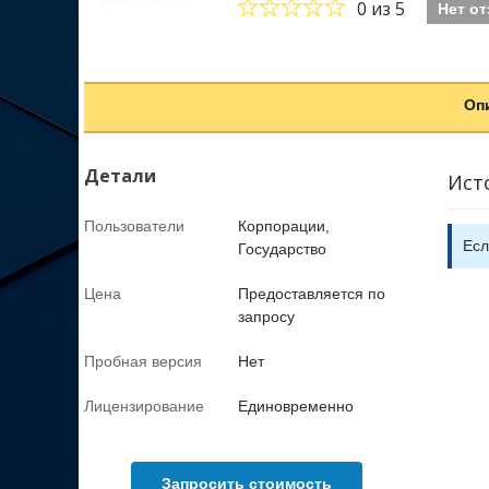
0
из 5
Нет о
Оп
Детали
Ист
Пользователи
Корпорации,
Есл
Государство
Цена
Предоставляется по
запросу
Пробная версия
Нет
Лицензирование
Единовременно
Запросить стоимость