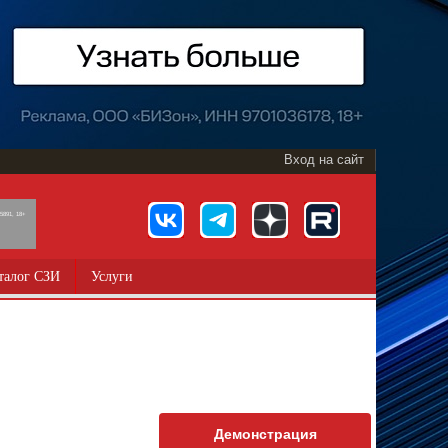
Вход на сайт
891, 18+
талог СЗИ
Услуги
Демонстрация