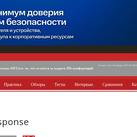
Реклама. ООО «АМ Медиа» ОГРН 1077746725
ртажи AM Live: то, что остаётся за кадром ИБ-конференций
Практика
Обзоры
Тесты
Интервью
Сравнения
Ка
esponse