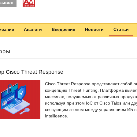
тзывов
исание
Аналоги
Внедрения
Новости
Статьи
оры
р Cisco Threat Response
Cisco Threat Response представляет собой 
концепцию Threat Hunting. Платформа выяв
массивах, получаемых от различных продукто
используя при этом IoC от Cisco Talos или д
связующим звеном между управлением ИБ в 
Intelligence.