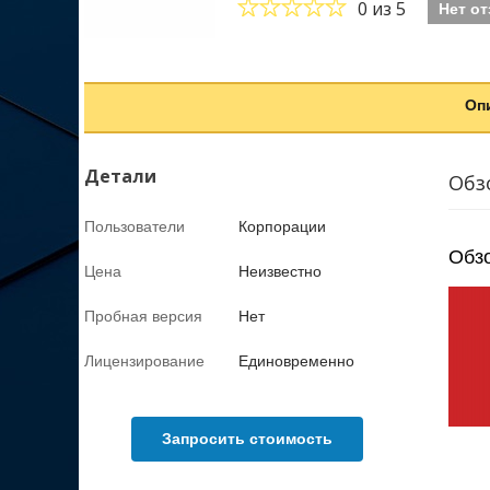
0
из 5
Нет о
Оп
Детали
Обз
Пользователи
Корпорации
Обзо
Цена
Неизвестно
Пробная версия
Нет
Лицензирование
Единовременно
Запросить стоимость