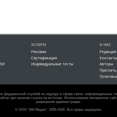
УСЛУГИ
О НАС
Реклама
Редакция
Сертификация
Контакты
СЗИ
Индивидуальные тесты
Авторы
Прислать
Политика
но федеральной службой по надзору в сфере связи, информационных тех
айтах при наличии ссылки на источник. Использование материалов сайта
разрешения администрации.
© ООО "АМ Медиа", 2005-2026. Все права защищены.