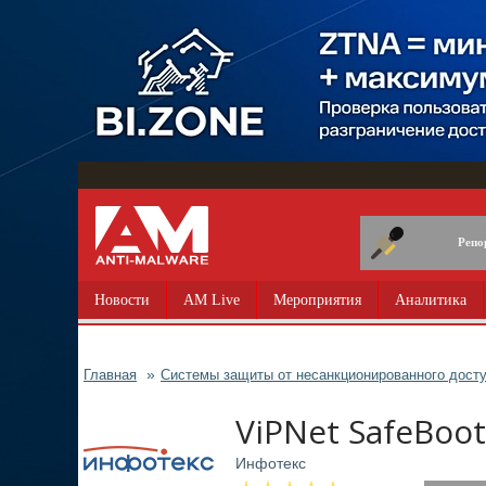
Перейти
к
основному
содержанию
Репо
Новости
AM Live
Мероприятия
Аналитика
Главная
Системы защиты от несанкционированного дост
ViPNet SafeBoot
Инфотекс