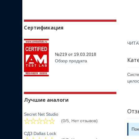
Сертификация
ЧИТА
№219 от
19.03.2018
Кат
Обзор продукта
Систе
целос
Лучшие аналоги
Отз
Secret Net Studio
(0/5, Нет отзывов)
Пок
СДЗ Dallas Lock