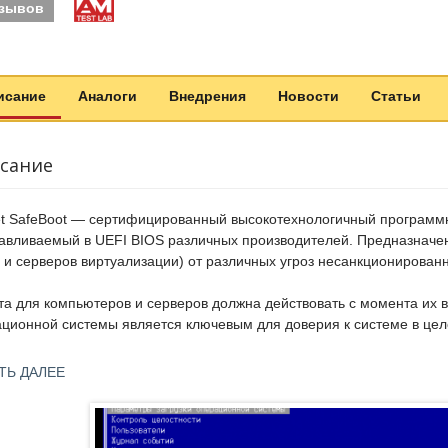
тзывов
исание
Аналоги
Внедрения
Новости
Статьи
сание
t SafeBoot — сертифицированный высокотехнологичный программн
авливаемый в UEFI BIOS различных производителей. Предназначен
 и серверов виртуализации) от различных угроз несанкционированно
а для компьютеров и серверов должна действовать с момента их 
ционной системы является ключевым для доверия к системе в целом
Передачи управления недоверенному загрузчику;
ТЬ ДАЛЕЕ
Загрузки вредоносного кода в UEFI;
Перехвата данных и отключения базовых защитных механизмов
то может привести к обходу всех установленных в операционной с