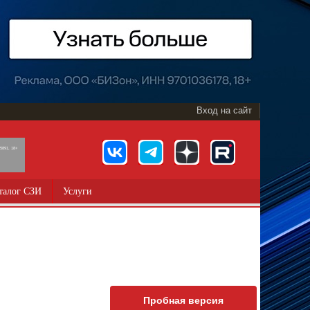
Вход на сайт
891, 18+
талог СЗИ
Услуги
Пробная версия