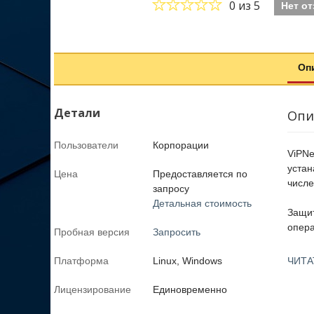
0
из 5
Нет о
Оп
Детали
Опи
Пользователи
Корпорации
ViPNe
устан
Цена
Предоставляется по
числе
запросу
Детальная стоимость
Защит
опера
Пробная версия
Запросить
Платформа
Linux, Windows
ЧИТА
Лицензирование
Единовременно
Все э