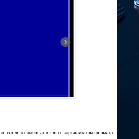
защищает компьютер от этих угроз и делает систему
ьзователей, разграничения доступа на основе ролей, а
в за счёт:
 операционной системы;
нной системы и аппаратного обеспечения;
ьзователя с помощью токена с сертификатом формата