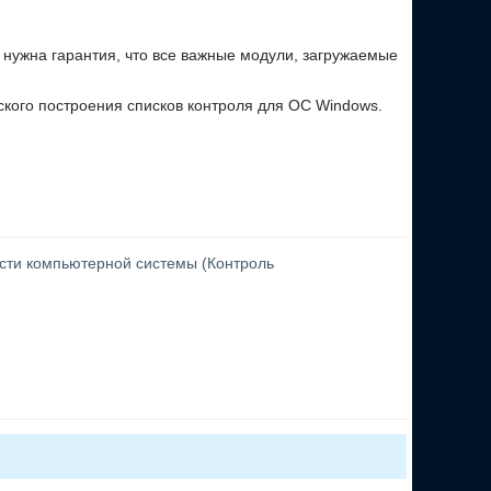
нужна гарантия, что все важные модули, загружаемые
ского построения списков контроля для ОС Windows.
утентификации, используя уже имеющуюся учётную
сколько режимов ведения журнала с разным уровнем
 защищаемом компьютере. С помощью шаблонов
сти компьютерной системы (Контроль
остояние и исключает возможность доступа к системе,
я МДЗ администратором системы.
нештатной операционной системы.