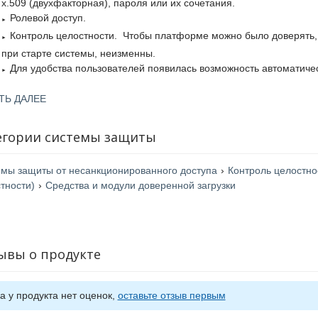
x.509 (двухфакторная), пароля или их сочетания.
Ролевой доступ.
Контроль целостности. Чтобы платформе можно было доверять, 
при старте системы, неизменны.
Для удобства пользователей появилась возможность автоматиче
Авторизация в AD/LDAP — имеется возможность прохождения а
ТЬ ДАЛЕЕ
запись в AD/LDAP.
Журнал событий безопасности. Для удобства предусмотрены не
егории системы защиты
детализации.
Шаблоны администрирования. МДЗ настраивается локально на
настроек это можно делать в несколько раз быстрее.
мы защиты от несанкционированного доступа
›
Контроль целостно
Защита от обхода и самотестирование. МДЗ контролирует свое с
тности)
›
Средства и модули доверенной загрузки
если его целостность нарушена.
Обновление МДЗ. Имеется возможность доверенного обновлени
Запрет загрузки с внешних носителей. Невозможность загрузки 
ывы о продукте
а у продукта нет оценок,
оставьте отзыв первым