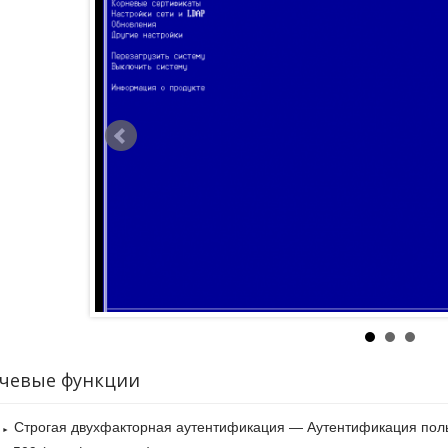
мации. Встраивание модуля доверенной загрузки ViPNet SafeBoot 
ренной.
t SafeBoot предназначен для идентификации и аутентификации пол
 организации доверенной загрузки операционной системы.
t SafeBoot повышает уровень безопасности устройств и компьютеро
Авторизации на уровне BIOS, до загрузки основных компонентов
Контроля целостности BIOS, защищаемых компонентов операцио
Блокировки загрузки нештатной копии операционной системы.
чевые функции
Строгая двухфакторная аутентификация — Аутентификация пол