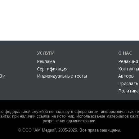
УСЛУГИ
О НАС
Реклама
Редакция
Сертификация
Контакты
СЗИ
Индивидуальные тесты
Авторы
Прислать
Политика
но федеральной службой по надзору в сфере связи, информационных тех
айтах при наличии ссылки на источник. Использование материалов сайта
разрешения администрации.
© ООО "АМ Медиа", 2005-2026. Все права защищены.