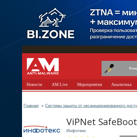
Перейти
к
основному
содержанию
Репо
Новости
AM Live
Мероприятия
Аналитика
Главная
Системы защиты от несанкционированного дост
ViPNet SafeBoot
Инфотекс