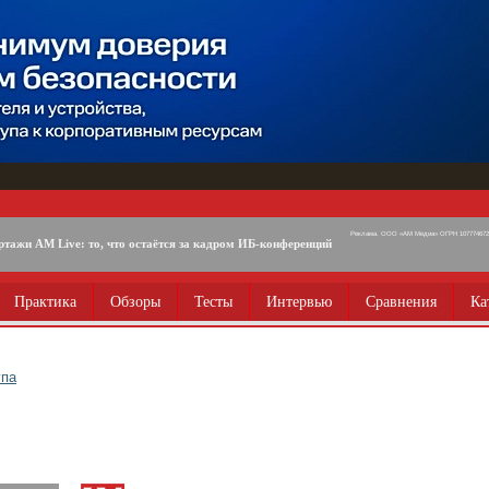
Реклама. ООО «АМ Медиа» ОГРН 1077746725
ртажи AM Live: то, что остаётся за кадром ИБ-конференций
Практика
Обзоры
Тесты
Интервью
Сравнения
Ка
упа