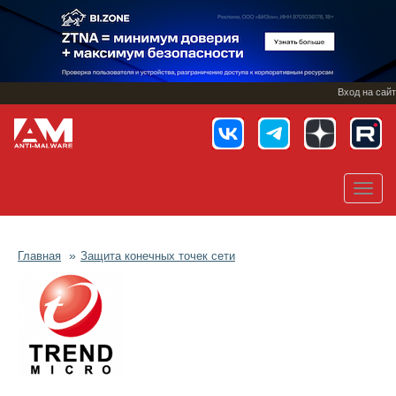
Перейти
к
основному
содержанию
Вход на сайт
Toggl
navig
Главная
Защита конечных точек сети