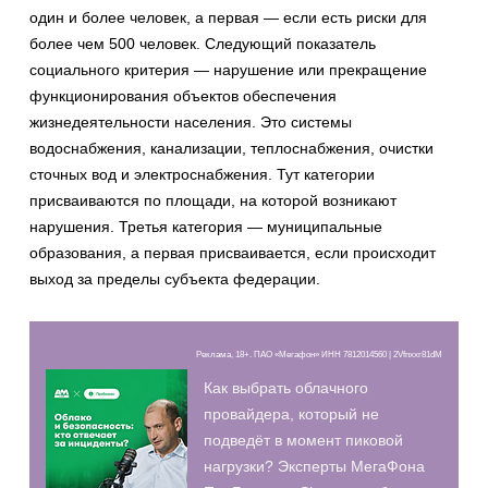
один и более человек, а первая — если есть риски для
более чем 500 человек. Следующий показатель
социального критерия — нарушение или прекращение
функционирования объектов обеспечения
жизнедеятельности населения. Это системы
водоснабжения, канализации, теплоснабжения, очистки
сточных вод и электроснабжения. Тут категории
присваиваются по площади, на которой возникают
нарушения. Третья категория — муниципальные
образования, а первая присваивается, если происходит
выход за пределы субъекта федерации.
Реклама, 18+. ПАО «Мегафон» ИНН 7812014560 | 2Vfnxxr81dM
Как выбрать облачного
провайдера, который не
подведёт в момент пиковой
нагрузки? Эксперты МегаФона