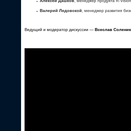
Алексей Дашков
, менеджер продукта R-Visio
Валерий Ледовской
, менеджер развития бизн
Ведущий и модератор дискуссии —
Всеслав Соленик