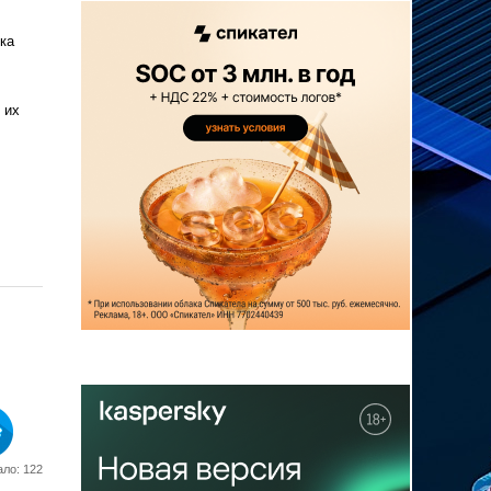
ка
 их
ло: 122