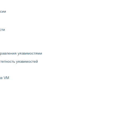
ссии
сти
правления уязвимостями
итетность уязвимостей
ке VM