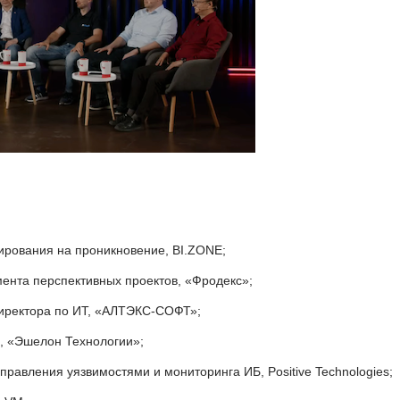
тирования на проникновение, BI.ZONE;
мента перспективных проектов, «Фродекс»;
директора по ИТ, «АЛТЭКС-СОФТ»;
р, «Эшелон Технологии»;
управления уязвимостями и мониторинга ИБ, Positive Technologies;