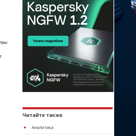
етры
?
Читайте также
Аналитика