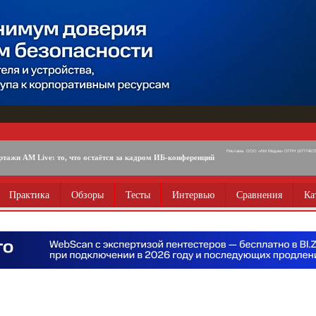
Реклама. ООО «АМ Медиа» ОГРН 1077746725
ртажи AM Live: то, что остаётся за кадром ИБ-конференций
Практика
Обзоры
Тесты
Интервью
Сравнения
Ка