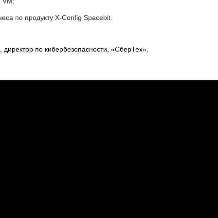
n VM;
еса по продукту X-Config Spacebit.
, директор по кибербезопасности, «СберТех».