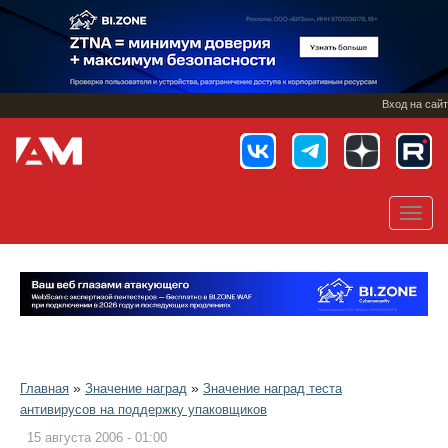
Перейти
к
основному
содержанию
Вход на сайт
Toggl
navig
»
»
Главная
Значение наград
Значение наград теста
антивирусов на поддержку упаковщиков
15 августа 2006 - 01:00