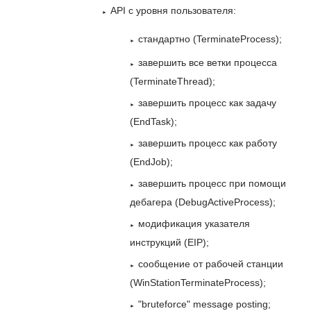
API с уровня пользователя:
стандартно (TerminateProcess);
завершить все ветки процесса
(TerminateThread);
завершить процесс как задачу
(EndTask);
завершить процесс как работу
(EndJob);
завершить процесс при помощи
дебагера (DebugActiveProcess);
модификация указателя
инструкций (EIP);
сообщение от рабочей станции
(WinStationTerminateProcess);
"bruteforce" message posting;