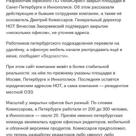
Разработчик офисного ПО «МойОфис» закрыл площадки в
Санкт-Петербурге и Иннополисе. Об этом рассказали
действующие и бывшие сотрудники компании, а также её
основатель Дмитрий Комиссаров. Генеральный директор
НОТ Вячеслав Закоржевский подтвердил закрытие
«нескольких офисов», не уточнив адреса.
Работников петербургского подразделения перевели на
удалёнку, а офисную мебель начали распродавать ещё в
июне, сообщают «
Ведомости
».
При этом сайт компании живёт в более стабильной
реальности: на нём по-прежнему указаны площадки в
Москве, Петербурге и Иннополисе. Последняя остаётся
юридическим адресом НОТ, а сама компания — резидентом
местной ОЭЗ.
Масштаб у закрытых офисов был разный. По словам
Комиссарова, в Петербурге работали от 200 до 300 человек,
в Иннополисе — около 20. Причём именно петербургская
команда занималась ядром офисных редакторов, мобильной
и облачной версиями продуктов. Комиссаров предположил,
что теперь разработку редакторов либо свернут, либо