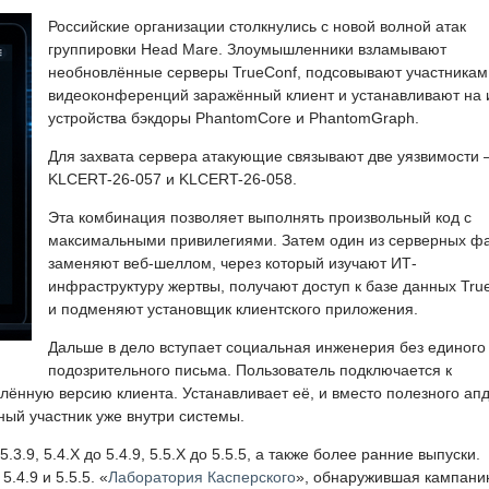
Российские организации столкнулись с новой волной атак
группировки Head Mare. Злоумышленники взламывают
необновлённые серверы TrueConf, подсовывают участникам
видеоконференций заражённый клиент и устанавливают на 
устройства бэкдоры PhantomCore и PhantomGraph.
Для захвата сервера атакующие связывают две уязвимости
KLCERT-26-057 и KLCERT-26-058.
Эта комбинация позволяет выполнять произвольный код с
максимальными привилегиями. Затем один из серверных ф
заменяют веб-шеллом, через который изучают ИТ-
инфраструктуру жертвы, получают доступ к базе данных Tru
и подменяют установщик клиентского приложения.
Дальше в дело вступает социальная инженерия без единого
подозрительного письма. Пользователь подключается к
ённую версию клиента. Устанавливает её, и вместо полезного ап
ный участник уже внутри системы.
3.9, 5.4.X до 5.4.9, 5.5.X до 5.5.5, а также более ранние выпуски.
.4.9 и 5.5.5. «
Лаборатория Касперского
», обнаружившая кампани