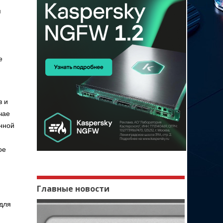
я
е
в и
чае
онной
ое
Главные новости
 для