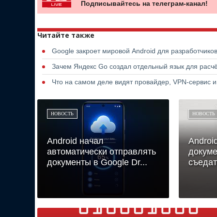
Подписывайтесь на телеграм-канал!
Читайте также
Google закроет мировой Android для разработчико
Зачем Яндекс Go создал отдельный язык для расчё
Что на самом деле видят провайдер, VPN-сервис и
НОВОСТЬ
НОВОСТЬ
Android начал
Androi
автоматически отправлять
докуме
документы в Google Dr...
съедат