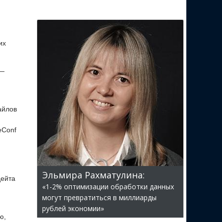
их
 —
айлов
eConf
Эльмира Рахматулина:
дейта
«1-2% оптимизации обработки данных
могут превратиться в миллиарды
рублей экономии»
ю,