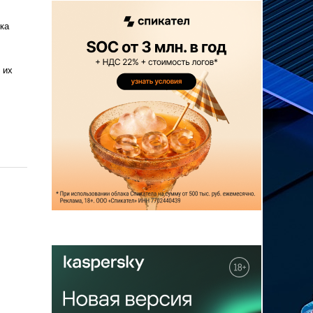
ка
 их