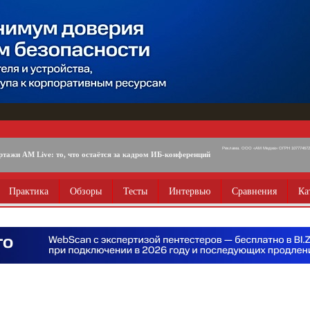
Реклама. ООО «АМ Медиа» ОГРН 1077746725
ртажи AM Live: то, что остаётся за кадром ИБ-конференций
Практика
Обзоры
Тесты
Интервью
Сравнения
Ка