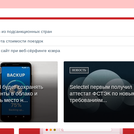
в из подсанкционных стран
та стоимости поездок
 сайт при веб-сёрфинге юзера
НОВОСТЬ
d будет сохранять
Selectel первым получил
нты в облако и
аттестат ФСТЭК по новы
ь место н...
требованиям...