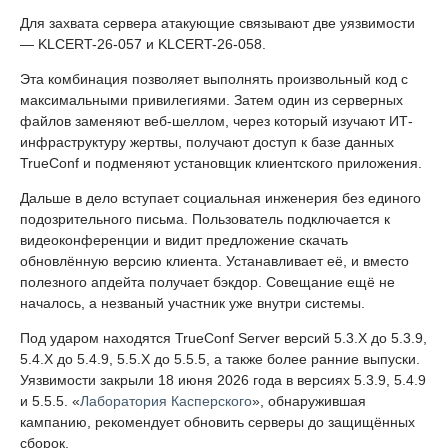
Для захвата сервера атакующие связывают две уязвимости
— KLCERT-26-057 и KLCERT-26-058.
Эта комбинация позволяет выполнять произвольный код с
максимальными привилегиями. Затем один из серверных
файлов заменяют веб-шеллом, через который изучают ИТ-
инфраструктуру жертвы, получают доступ к базе данных
TrueConf и подменяют установщик клиентского приложения.
Дальше в дело вступает социальная инженерия без единого
подозрительного письма. Пользователь подключается к
видеоконференции и видит предложение скачать
обновлённую версию клиента. Устанавливает её, и вместо
полезного апдейта получает бэкдор. Совещание ещё не
началось, а незваный участник уже внутри системы.
Под ударом находятся TrueConf Server версий 5.3.X до 5.3.9,
5.4.X до 5.4.9, 5.5.X до 5.5.5, а также более ранние выпуски.
Уязвимости закрыли 18 июня 2026 года в версиях 5.3.9, 5.4.9
и 5.5.5. «
Лаборатория Касперского
», обнаружившая
кампанию, рекомендует обновить серверы до защищённых
сборок.