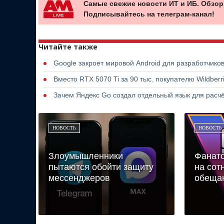
Самые свежие новости ИТ и ИБ. Обзор
Подписывайтесь на телеграм-канал!
Читайте также
Google закроет мировой Android для разработчико
Вместо RTX 5070 Ti за 90 тыс. покупателю Wildber
Зачем Яндекс Go создал отдельный язык для расчё
НОВОСТЬ
НОВОСТЬ
Злоумышленники
Фанато
пытаются обойти защиту
на сот
мессенджеров
обещан