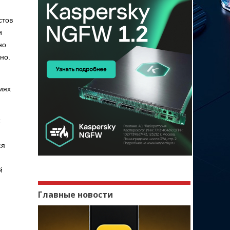
стов
и
но
но.
иях
х
ся
й
Главные новости