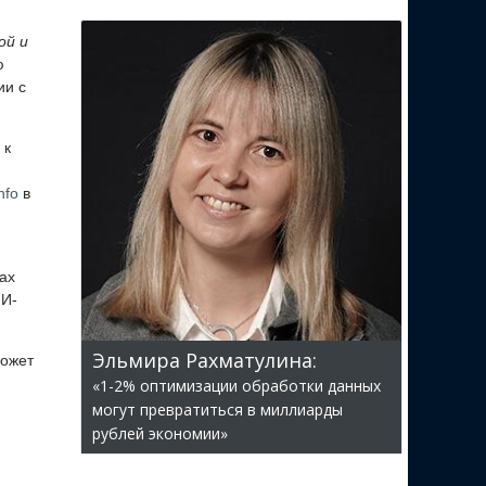
ой и
ю
ии с
 к
nfo
в
ах
ИИ-
Эльмира Рахматулина:
может
«1-2% оптимизации обработки данных
могут превратиться в миллиарды
рублей экономии»