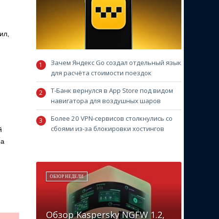
ил,
Зачем Яндекс Go создал отдельный язык
для расчёта стоимости поездок
Т-Банк вернулся в App Store под видом
навигатора для воздушных шаров
Более 20 VPN-сервисов столкнулись со
сбоями из-за блокировки хостингов
й
на
ОБЗОР НЕДЕЛИ
Обзор Kaspersky NGFW 1.2,