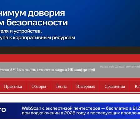
Реклама. ООО «АМ Медиа» ОГРН 1077746725
ртажи AM Live: то, что остаётся за кадром ИБ-конференций
Практика
Обзоры
Тесты
Интервью
Сравнения
Ка