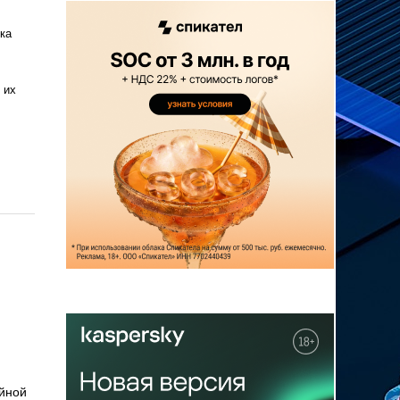
ка
 их
ейной