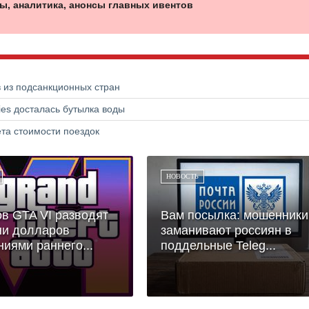
ы, аналитика, анонсы главных ивентов
в из подсанкционных стран
ries досталась бутылка воды
та стоимости поездок
НОВОСТЬ
в GTA VI разводят
Вам посылка: мошенники
ни долларов
заманивают россиян в
иями раннего...
поддельные Teleg...