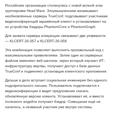
Российские организации столкнулись с новой волной атак
группировки Head Mare. Злоумышленники взламывают
необновлённые серверы TrueConf, подсовывают участникам
видеоконференций заражённый клиент и устанавливают на
их устройства бэкдоры PhantomCore и PhantomGraph.
Для захвата сервера атакующие связывают две уязвимости
— KLCERT-26-057 и KLCERT-26-058.
Эта комбинация позволяет выполнять произвольный код с
максимальными привилегиями. Затем один из серверных
файлов заменяют веб-шеллом, через который изучают ИТ-
инфраструктуру жертвы, получают доступ к базе данных
TrueConf и подменяют установщик клиентского приложения.
Дальше в дело вступает социальная инженерия без единого
подозрительного письма. Пользователь подключается к
видеоконференции и видит предложение скачать
обновлённую версию клиента. Устанавливает её, и вместо
полезного апдейта получает бэкдор. Совещание ещё не
началось, а незваный участник уже внутри системы.