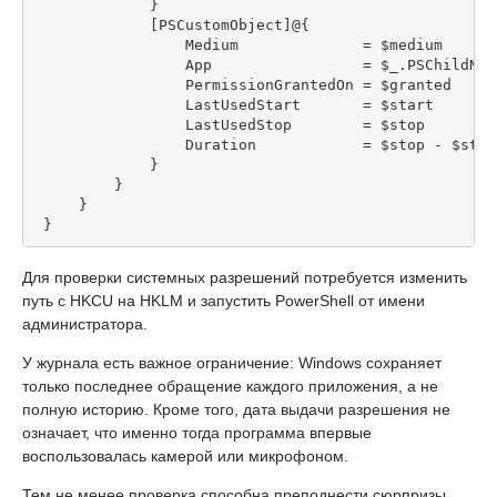
             }
             [PSCustomObject]@{
                 Medium              = $medium
                 App                 = $_.PSChildNam
                 PermissionGrantedOn = $granted
                 LastUsedStart       = $start
                 LastUsedStop        = $stop
                 Duration            = $stop - $star
             }
         }
     }
 }
Для проверки системных разрешений потребуется изменить
путь с HKCU на HKLM и запустить PowerShell от имени
администратора.
У журнала есть важное ограничение: Windows сохраняет
только последнее обращение каждого приложения, а не
полную историю. Кроме того, дата выдачи разрешения не
означает, что именно тогда программа впервые
воспользовалась камерой или микрофоном.
Тем не менее проверка способна преподнести сюрпризы.