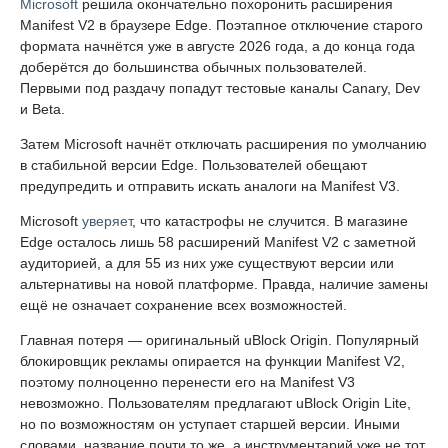
Microsoft
решила окончательно похоронить расширения
Manifest V2 в браузере Edge. Поэтапное отключение старого
формата начнётся уже в августе 2026 года, а до конца года
доберётся до большинства обычных пользователей.
Первыми под раздачу попадут тестовые каналы Canary, Dev
и Beta.
Затем Microsoft начнёт отключать расширения по умолчанию
в стабильной версии Edge. Пользователей обещают
предупредить и отправить искать аналоги на Manifest V3.
Microsoft
уверяет
, что катастрофы не случится. В магазине
Edge осталось лишь 58 расширений Manifest V2 с заметной
аудиторией, а для 55 из них уже существуют версии или
альтернативы на новой платформе. Правда, наличие замены
ещё не означает сохранение всех возможностей.
Главная потеря — оригинальный uBlock Origin. Популярный
блокировщик рекламы опирается на функции Manifest V2,
поэтому полноценно перенести его на Manifest V3
невозможно. Пользователям предлагают uBlock Origin Lite,
но по возможностям он уступает старшей версии. Иными
словами, название почти то же, а инструментарий уже не тот.