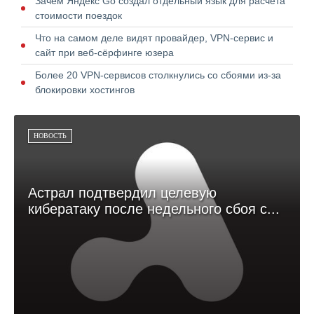
Зачем Яндекс Go создал отдельный язык для расчёта
стоимости поездок
Что на самом деле видят провайдер, VPN-сервис и
сайт при веб-сёрфинге юзера
Более 20 VPN-сервисов столкнулись со сбоями из-за
блокировки хостингов
НОВОСТЬ
Астрал подтвердил целевую
кибератаку после недельного сбоя с...