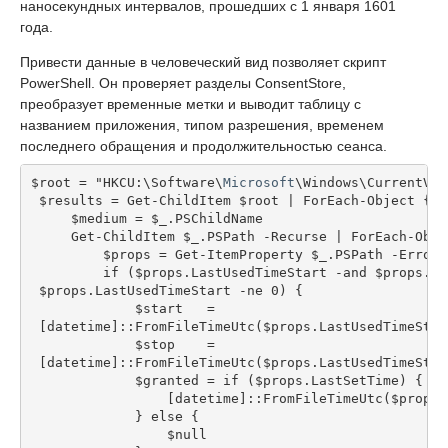
наносекундных интервалов, прошедших с 1 января 1601
года.
Привести данные в человеческий вид позволяет скрипт
PowerShell. Он проверяет разделы ConsentStore,
преобразует временные метки и выводит таблицу с
названием приложения, типом разрешения, временем
последнего обращения и продолжительностью сеанса.
$root = "HKCU:\Software\
Microsoft
\Windows\CurrentVer
 $results = Get-ChildItem $root | ForEach-Object {
     $medium = $_.PSChildName
     Get-ChildItem $_.PSPath -Recurse | ForEach-Obje
         $props = Get-ItemProperty $_.PSPath -ErrorA
         if ($props.LastUsedTimeStart -and $props.La
 $props.LastUsedTimeStart -ne 0) {
             $start   =
 [datetime]::FromFileTimeUtc($props.LastUsedTimeStar
             $stop    =
 [datetime]::FromFileTimeUtc($props.LastUsedTimeStop
             $granted = if ($props.LastSetTime) {
                 [datetime]::FromFileTimeUtc($props.
             } else {
                 $null