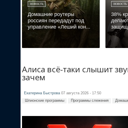
НОВОСТЬ
НОВОСТЬ
Домашние роутеры
38% кр
россиян передадут под
делают
управление «Леший кон...
защища
Алиса всё-таки слышит зв
зачем
Екатерина Быстрова
07 августа 2026 - 17:50
Шпионские программы
Программы слежения
Домашн