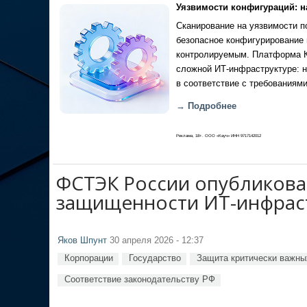
Уязвимости конфигураций: н
Сканирование на уязвимости по
безопасное конфигурирование 
контролируемым. Платформа Ка
сложной ИТ-инфраструктуре: н
в соответствие с требованиями
→ Подробнее
Реклама, 18+. ООО «Кауч» ИНН 9717142012
ФСТЭК России опубликова
защищенности ИТ-инфрас
Яков Шпунт
30 апреля 2026 - 12:37
Корпорации
Государство
Защита критически важны
Соответствие законодательству РФ