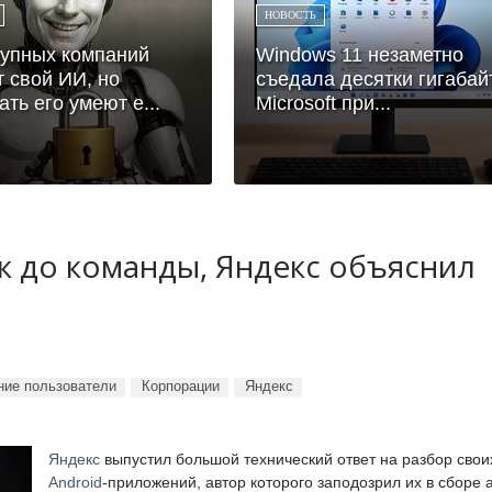
НОВОСТЬ
упных компаний
Windows 11 незаметно
 свой ИИ, но
съедала десятки гигабайт
ть его умеют е...
Microsoft при...
ук до команды, Яндекс объяснил
ие пользователи
Корпорации
Яндекс
Яндекс
выпустил большой технический ответ на разбор свои
Android
-приложений, автор которого заподозрил их в сборе 