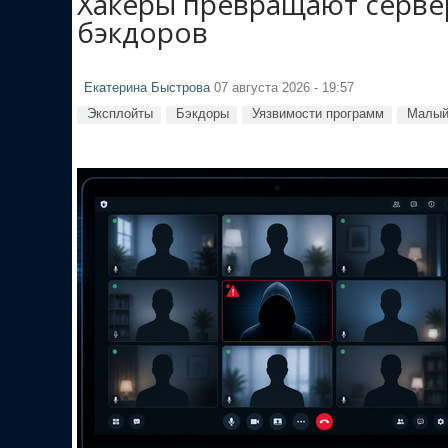
Хакеры превращают сервер
бэкдоров
Екатерина Быстрова
07 августа 2026 - 19:57
Эксплойты
Бэкдоры
Уязвимости программ
Малый