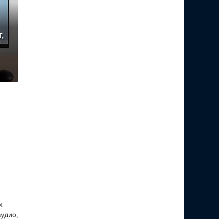
,
х
аудио,