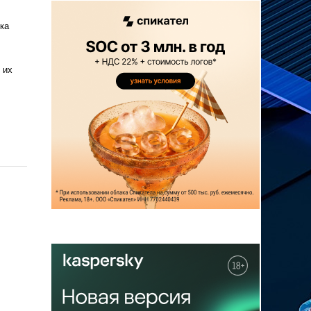
ка
 их