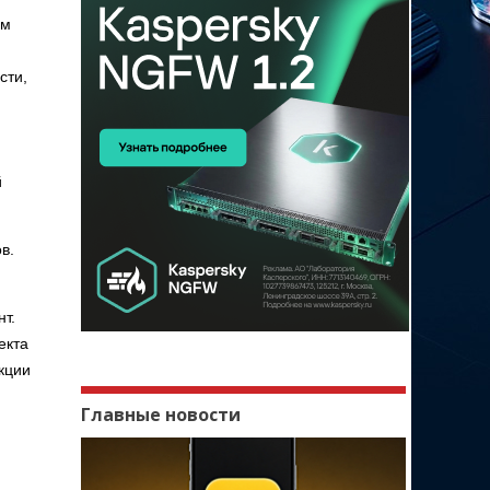
ым
сти,
й
в.
т.
екта
кции
Главные новости