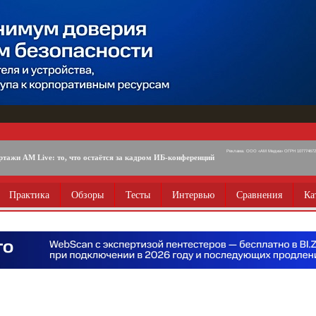
Реклама. ООО «АМ Медиа» ОГРН 1077746725
ртажи AM Live: то, что остаётся за кадром ИБ-конференций
Практика
Обзоры
Тесты
Интервью
Сравнения
Ка