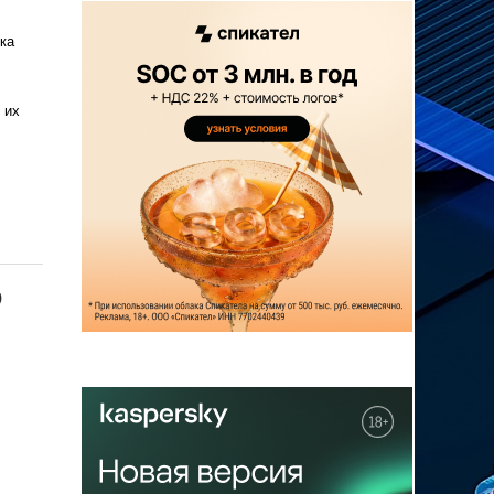
ка
 их
ю