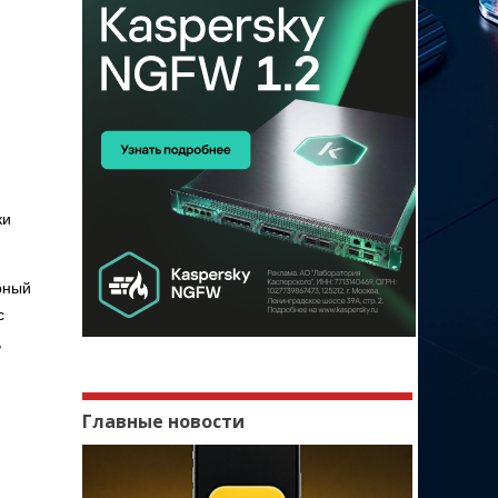
ки
рный
с
,
Главные новости