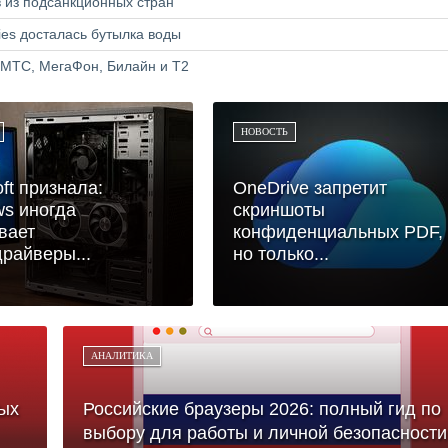
в из подсанкционных стран
ries досталась бутылка воды
 МТС, МегаФон, Билайн и Т2
НОВОСТЬ
oft признала:
OneDrive запретит
s иногда
скриншоты
вает
конфиденциальных PDF,
райверы...
но только...
АНАЛИТИКА
ых
Российские браузеры 2026: полный гид по
выбору для работы и личной безопасности