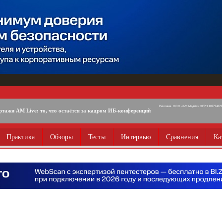
Реклама. ООО «АМ Медиа» ОГРН 1077746725
ртажи AM Live: то, что остаётся за кадром ИБ-конференций
Практика
Обзоры
Тесты
Интервью
Сравнения
Ка