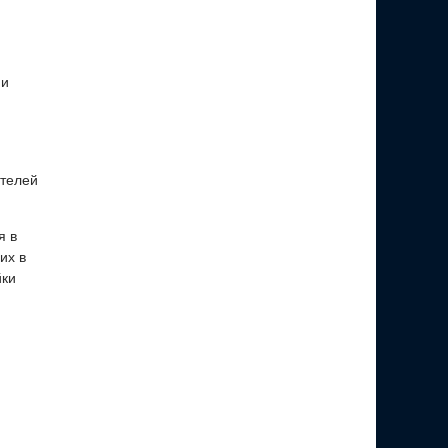
 и
ателей
я в
их в
йки