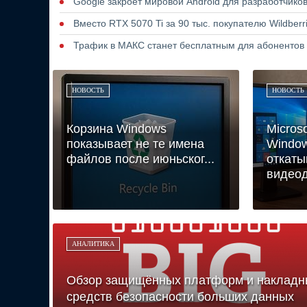
Google закроет мировой Android для разработчико
Вместо RTX 5070 Ti за 90 тыс. покупателю Wildber
Трафик в МАКС станет бесплатным для абонентов
НОВОСТЬ
НОВОСТЬ
Корзина Windows
Micros
показывает не те имена
Window
файлов после июньског...
откаты
видеод
АНАЛИТИКА
Обзор защищённых платформ и накладн
средств безопасности больших данных