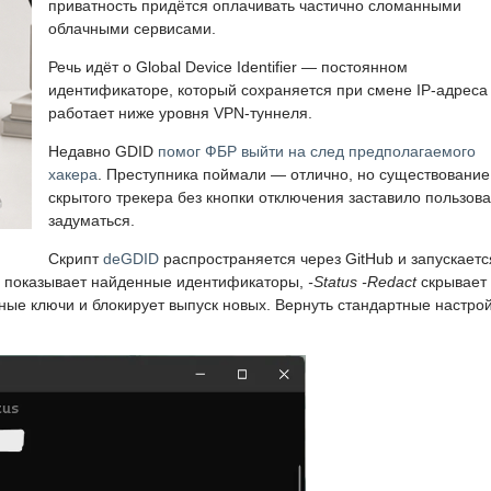
приватность придётся оплачивать частично сломанными
облачными сервисами.
Речь идёт о Global Device Identifier — постоянном
идентификаторе, который сохраняется при смене IP-адреса
работает ниже уровня VPN-туннеля.
Недавно GDID
помог ФБР выйти на след предполагаемого
хакера
. Преступника поймали — отлично, но существование
скрытого трекера без кнопки отключения заставило пользов
задуматься.
Скрипт
deGDID
распространяется через GitHub и запускаетс
показывает найденные идентификаторы,
-Status -Redact
скрывает 
ые ключи и блокирует выпуск новых. Вернуть стандартные настро