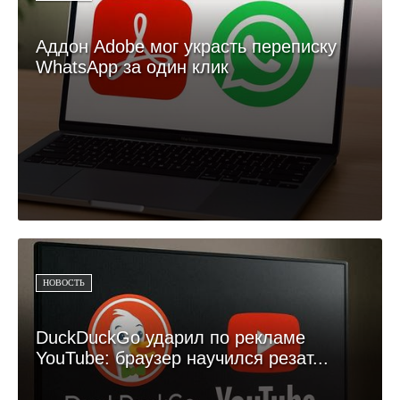
Аддон Adobe мог украсть переписку
WhatsApp за один клик
НОВОСТЬ
DuckDuckGo ударил по рекламе
YouTube: браузер научился резат...