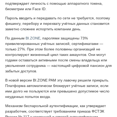
подтверждает личность с помощью аппаратного токена,
биометрии или Face ID.
Пароль вводить и передавать по сети не требуется, поэтому
фишингу, перебору и перехвату учётных данных становится
заметно сложнее испортить компании день.
По данным
BI.ZONE
, паролями защищены 73%
привилегированных учётных записей, сертификатами —
только 27%. При этом более половины организаций не
контролируют жизненный цикл таких аккаунтов. Они могут
годами оставаться активными после смены владельца или
увольнения сотрудника — настоящий цифровой пансион для
забытых доступов.
В новой версии BI.ZONE PAM эту лавочку решили прикрыть.
Платформа автоматически блокирует учётные записи, если
ими долго не пользуются или превышено допустимое число
неудачных попыток входа.
Механизм беспарольной аутентификации, как утверждает
разработчик, соответствует требованиям приказа ФСТЭК
России № 117 к усиленной и строгой аутентификации