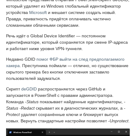
который удаляет из Windows глобальный идентификатор
устройства
Microsoft
и мешает системе создать новый.
Правда, приватность придётся оплачивать частично
сломанными облачными сервисами.
Речь идёт о Global Device Identifier — постоянном
идентификаторе, который сохраняется при смене IP-адреса
и работает ниже уровня VPN-туннеля.
Недавно GDID
помог ФБР выйти на след предполагаемого
хакера
. Преступника поймали — отлично, но существование
скрытого трекера без кнопки отключения заставило
пользователей задуматься.
Скрипт
deGDID
распространяется через GitHub и
запускается в PowerShell с правами администратора.
Команда
-Status
показывает найденные идентификаторы,
-
Status -Redact
скрывает их в диагностических журналах, а
-
Protect
удаляет сохранённые ключи и блокирует выпуск
новых. Вернуть стандартные настройки позволяет
-Unprotect
.