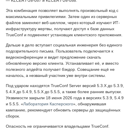
— KLCERT-26-057 и KLCERT-26-058.
Эта комбинация позволяет выполнять произвольный код с
максимальными привилегиями. Затем один из серверных
файлов заменяют веб-шеллом, через который изучают ИТ-
инфраструктуру жертвы, получают доступ к базе данных
TrueConf и подменяют установщик клиентского приложения.
Дальше в дело вступает социальная инженерия без единого
подозрительного письма. Пользователь подключается к
видеоконференции и видит предложение скачать
обновлённую версию клиента. Устанавливает её, и вместо
полезного апдейта получает бэкдор. Совещание ещё не
началось, а незваный участник уже внутри системы.
Под ударом находятся TrueConf Server версий 5.3.X до 5.3.9,
5.4.X до 5.4.9, 5.5.X до 5.5.5, а также более ранние выпуски.
Уязвимости закрыли 18 июня 2026 года в версиях 5.3.9, 5.4.9
и 5.5.5. «
Лаборатория Касперского
», обнаружившая
кампанию, рекомендует обновить серверы до защищённых
сборок.
Опасность не ограничивается владельцами TrueConf.