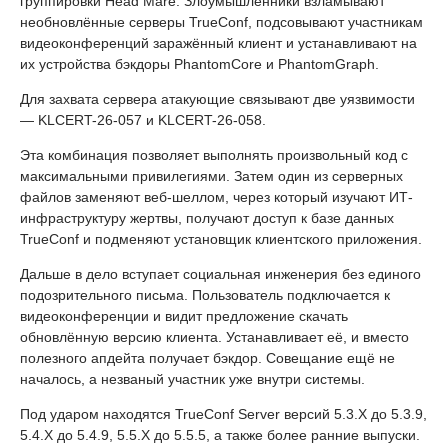
группировки Head Mare. Злоумышленники взламывают
необновлённые серверы TrueConf, подсовывают участникам
видеоконференций заражённый клиент и устанавливают на
их устройства бэкдоры PhantomCore и PhantomGraph.
Для захвата сервера атакующие связывают две уязвимости
— KLCERT-26-057 и KLCERT-26-058.
Эта комбинация позволяет выполнять произвольный код с
максимальными привилегиями. Затем один из серверных
файлов заменяют веб-шеллом, через который изучают ИТ-
инфраструктуру жертвы, получают доступ к базе данных
TrueConf и подменяют установщик клиентского приложения.
Дальше в дело вступает социальная инженерия без единого
подозрительного письма. Пользователь подключается к
видеоконференции и видит предложение скачать
обновлённую версию клиента. Устанавливает её, и вместо
полезного апдейта получает бэкдор. Совещание ещё не
началось, а незваный участник уже внутри системы.
Под ударом находятся TrueConf Server версий 5.3.X до 5.3.9,
5.4.X до 5.4.9, 5.5.X до 5.5.5, а также более ранние выпуски.