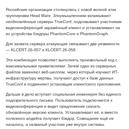
Российские организации столкнулись с новой волной атак
группировки Head Mare. Злоумышленники взламывают
необновлённые серверы TrueConf, подсовывают участникам
видеоконференций заражённый клиент и устанавливают на
их устройства бэкдоры PhantomCore и PhantomGraph.
Для захвата сервера атакующие связывают две уязвимости
— KLCERT-26-057 и KLCERT-26-058.
Эта комбинация позволяет выполнять произвольный код с
максимальными привилегиями. Затем один из серверных
файлов заменяют веб-шеллом, через который изучают ИТ-
инфраструктуру жертвы, получают доступ к базе данных
TrueConf и подменяют установщик клиентского приложения.
Дальше в дело вступает социальная инженерия без единого
подозрительного письма. Пользователь подключается к
видеоконференции и видит предложение скачать
обновлённую версию клиента. Устанавливает её, и вместо
полезного апдейта получает бэкдор. Совещание ещё не
началось, а незваный участник уже внутри системы.