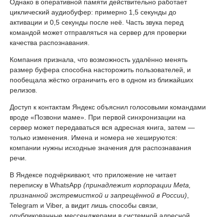
Однако в оперативной памяти действительно работает
циклический аудиобуфер: примерно 1,5 секунды до
активации и 0,5 секунды после неё. Часть звука перед
командой может отправляться на сервер для проверки
качества распознавания.
Компания признала, что возможность удалённо менять
размер буфера способна насторожить пользователей, и
пообещала жёстко ограничить его в одном из ближайших
релизов.
Доступ к контактам Яндекс объяснил голосовыми командами
вроде «Позвони маме». При первой синхронизации на
сервер может передаваться вся адресная книга, затем —
только изменения. Имена и номера не хешируются:
компании нужны исходные значения для распознавания
речи.
В Яндексе подчёркивают, что приложение не читает
переписку в WhatsApp
(принадлежит корпорации Meta,
признанной экстремисткой и запрещённой в России)
,
Telegram и Viber, а видит лишь способы связи,
опубликованные мессенджерами в системной адресной