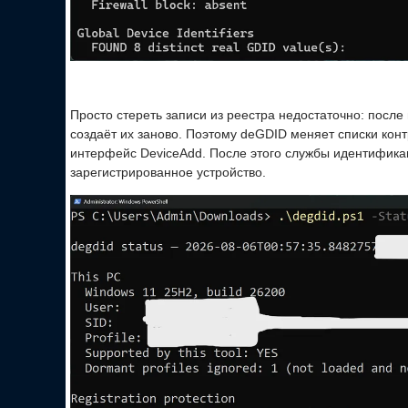
Просто стереть записи из реестра недостаточно: после
создаёт их заново. Поэтому deGDID меняет списки конт
интерфейс DeviceAdd. После этого службы идентификац
зарегистрированное устройство.