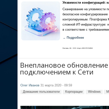
Уязвимости конфигураций: н
Сканирование на уязвимости по
безопасное конфигурирование 
контролируемым. Платформа Ка
сложной ИТ-инфраструктуре: н
в соответствие с требованиями
→ Подробнее
Реклама, 18+. ООО «Кауч» ИНН 9717142012
Внеплановое обновление W
подключением к Сети
Олег Иванов
31 марта 2020 - 09:59
Домашние пользователи
Корпорации
Windows
M