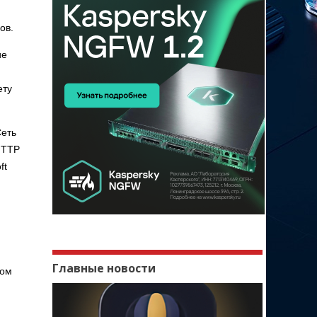
ов.
ие
ету
Сеть
HTTP
ft
Главные новости
гом