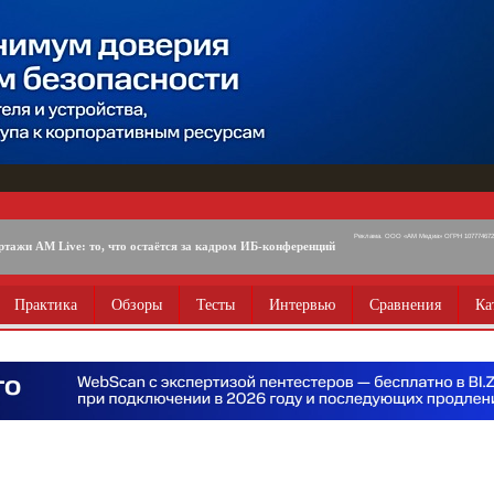
Реклама. ООО «АМ Медиа» ОГРН 1077746725
ртажи AM Live: то, что остаётся за кадром ИБ-конференций
Практика
Обзоры
Тесты
Интервью
Сравнения
Ка