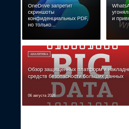
OneDrive запретит
WhatsA
скриншоты
угонял
конфиденциальных PDF,
и прив
но только...
АНАЛИТИКА
Обзор защищённых платформ и накладн
средств безопасности больших данных
06 августа 2026