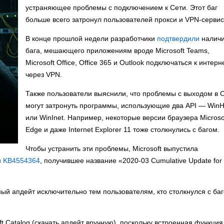
устраняющее проблемы с подключением к Сети. Этот баг
больше всего затронул пользователей прокси и VPN-сервис
В конце прошлой недели разработчики
подтвердили
налич
бага, мешающего приложениям вроде Microsoft Teams,
Microsoft Office, Office 365 и Outlook подключаться к интерн
через VPN.
Также пользователи выяснили, что проблемы с выходом в 
могут затронуть программы, использующие два API — Win
или WinInet. Например, некоторые версии браузера Microso
Edge и даже Internet Explorer 11 тоже столкнулись с багом.
Чтобы устранить эти проблемы, Microsoft выпустила
м
KB4554364
, получившее название «2020-03 Cumulative Update for
ный апдейт исключительно тем пользователям, кто столкнулся с ба
t Catalog (скачать апдейт вручную), поскольку встроенная функция