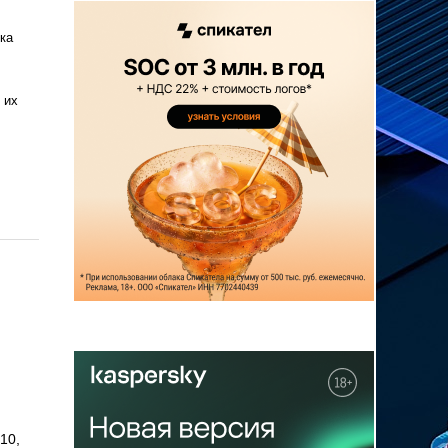
ка
 их
10,