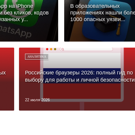
pp на iPhone
В образовательных
и без кликов, кодов
приложениях нашли бол
язанных у...
1000 опасных уязви...
АНАЛИТИКА
ых
Российские браузеры 2026: полный гид по
выбору для работы и личной безопасности
22 июля 2026